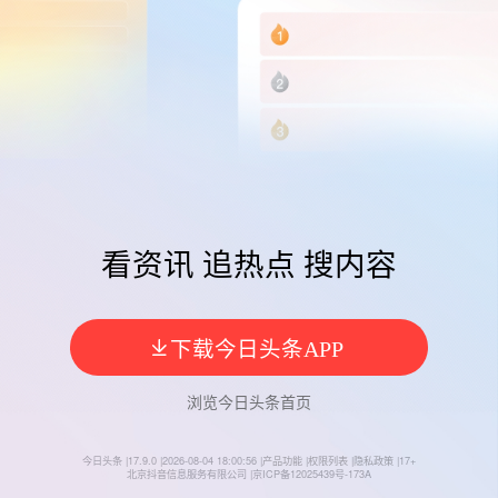
看资讯 追热点 搜内容
今日头条
浏览
今日头条
首页
今日头条
|
17.9.0
|
2026-08-04 18:00:56
|
产品功能
|
权限列表
|
隐私政策
|
17+
北京抖音信息服务有限公司
|
京ICP备12025439号-173A