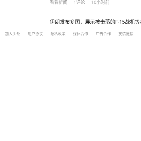
看看新闻
1
评论
16小时前
伊朗发布多图，展示被击落的F-15战机
加入头条
用户协议
隐私政策
媒体合作
广告合作
友情链接
海峡网
2小时前
梁家辉百花奖演讲，哽咽落泪：到内地拍
九派新闻
2
评论
27分钟前
“利用未成年女儿喊陌生网友爸爸”，多账
津云
1小时前