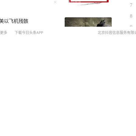
7
8
等美以飞机残骸
9
更多
下载今日头条APP
北京抖音信息服务有限
10
戏不是北上，是回归
©
20
扫
网络
网上
号已被封禁
侵权
MCN
未成年
算法推