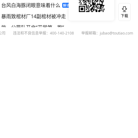
台风白海豚闭眼意味着什么
暴雨致棺材厂14副棺材被冲走
下载
施一公带队开启“开学第一跑”
公司
违法和不良信息举报：400-140-2108
举报邮箱：jubao@toutiao.com
宇树科技中一签或至少赚5万
扫码下载今日头条APP
看最新、最热资讯内容
26
今日头条
黄打非网上举报
谣言曝光台
有害信息举报
举报受理公示
 专项举报：mcnjubao@toutiao.com
人相关举报：400-140-2108
荐专项举报：sfjubao@bytedance.com