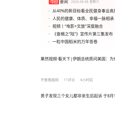
要闻
2026.08.08
星期六
从40%的新目标看全民健身事业高
人民的健康、体质、幸福一脉相承
视频丨“电影+文旅”深度融合
《奋楫之“陆”》宣传片第三集发布
一粒中国稻米的万年答卷
果然视频·看天下|伊朗总统质问美国：
齐鲁晚报网
11
评论
4小时前
男子发现三个女儿都非亲生后起诉 于8月