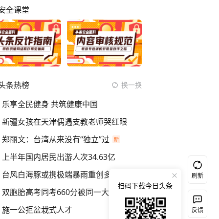
安全课堂
头条热榜
换一换
乐享全民健身 共筑健康中国
新疆女孩在天津偶遇支教老师哭红眼
郑丽文：台湾从来没有“独立”过
上半年国内居民出游人次34.63亿
台风白海豚或携极端暴雨重创多省市
刷新
扫码下载今日头条
双胞胎高考同考660分被同一大学录取
施一公拒盆栽式人才
反馈