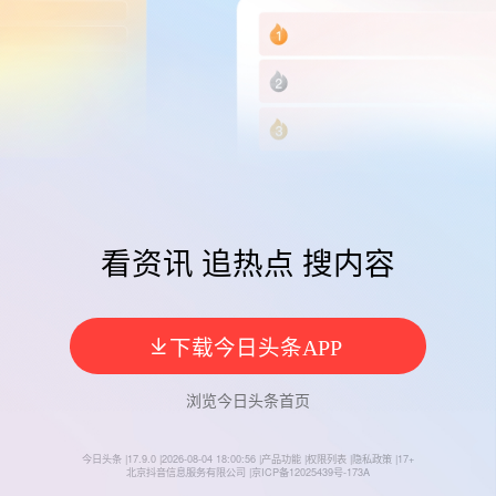
看资讯 追热点 搜内容
今日头条
浏览
今日头条
首页
今日头条
|
17.9.0
|
2026-08-04 18:00:56
|
产品功能
|
权限列表
|
隐私政策
|
17+
北京抖音信息服务有限公司
|
京ICP备12025439号-173A