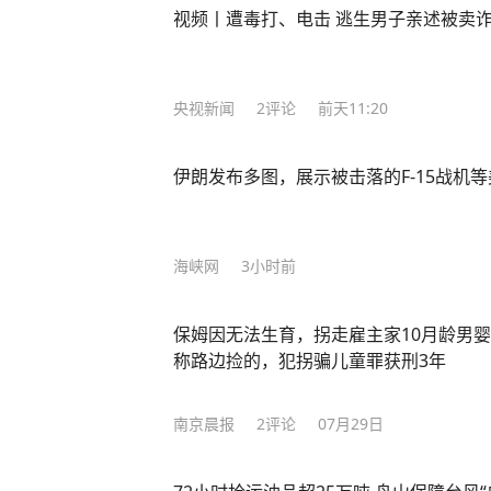
视频丨遭毒打、电击 逃生男子亲述被卖
央视新闻
2
评论
前天11:20
伊朗发布多图，展示被击落的F-15战机
海峡网
3小时前
保姆因无法生育，拐走雇主家10月龄男婴
称路边捡的，犯拐骗儿童罪获刑3年
南京晨报
2
评论
07月29日