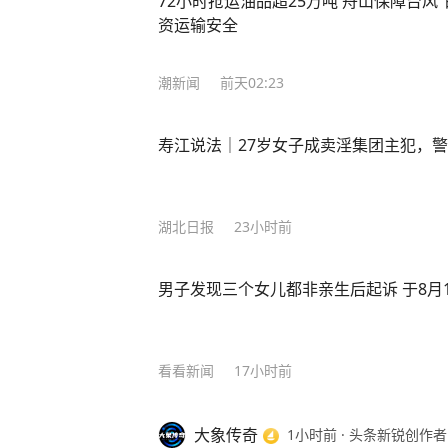
72小时抢运油品超25万吨 舟山保障台风
资运输安全
潮新闻
前天02:23
寿江说法｜27岁女子成卖淫集团主犯，警
湖北日报
23小时前
男子发现三个女儿都非亲生后起诉 于8月
看看新闻
17小时前
大象传奇
1小时前
·
头条新锐创作者