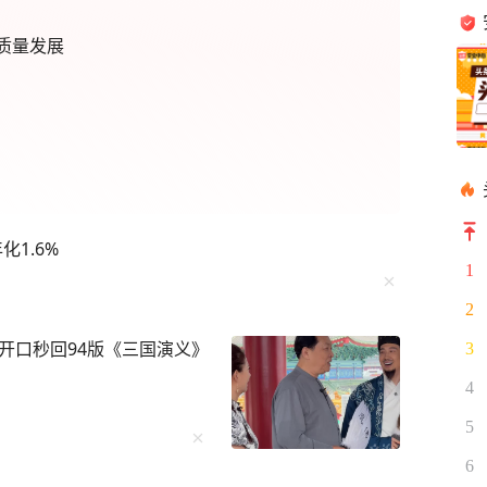
质量发展
1.6%
1
2
强开口秒回94版《三国演义》
3
4
5
6