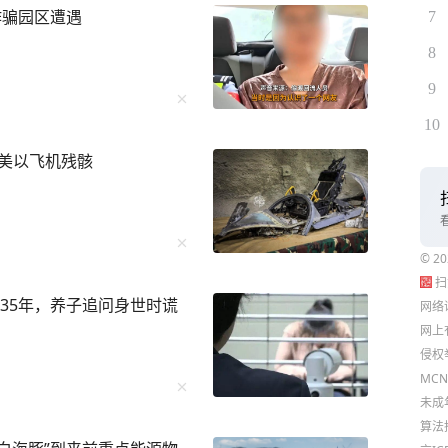
诈骗园区遭遇
7
8
9
10
等美以飞机残骸
©
20
扫
35年，养子追问身世时谎
网络
网上
侵权
MCN
未成年
算法推