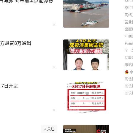
“白海豚”到来前重点能源物
京IC
京IC
网络
营业
出版
互联网
方悬赏8万通缉
药品
字（2
互联
跟帖
京
网信算
17日开庭
网信算
网信算
关注