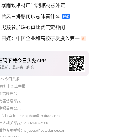
暴雨致棺材厂14副棺材被冲走
台风白海豚闭眼意味着什么
男孩参加珠心算比赛气定神闲
日媒：中国企业和高校研发投入第一
扫码下载今日头条APP
看最新、最热资讯内容
26
今日头条
黄打非网上举报
谣言曝光台
有害信息举报
举报受理公示
 专项举报：mcnjubao@toutiao.com
人相关举报：400-140-2108
荐专项举报：sfjubao@bytedance.com