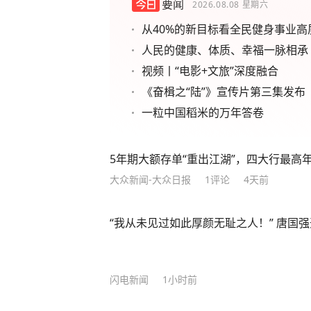
要闻
2026.08.08
星期六
从40%的新目标看全民健身事业高
人民的健康、体质、幸福一脉相承
视频丨“电影+文旅”深度融合
《奋楫之“陆”》宣传片第三集发布
一粒中国稻米的万年答卷
5年期大额存单“重出江湖”，四大行最高年化
大众新闻-大众日报
1
评论
4天前
“我从未见过如此厚颜无耻之人！” 唐国
闪电新闻
1小时前