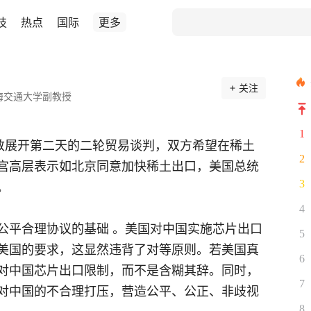
技
热点
国际
更多
关注
海交通大学副教授
1
伦敦展开第二天的二轮贸易谈判，双方希望在稀土
2
宫高层表示如北京同意加快稀土出口，美国总统
3
。
4
公平合理协议的基础 。美国对中国实施芯片出口
5
美国的要求，这显然违背了对等原则。若美国真
6
对中国芯片出口限制，而不是含糊其辞。同时，
7
对中国的不合理打压，营造公平、公正、非歧视
8