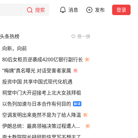
搜索
消息
发布
登录
头条热榜
换一换
向新，向前
80后女柜员逆袭成4200亿银行副行长
“梅姨”真名曝光 对话受害者家属
投资中国 共享中国式现代化机遇
祠堂中门大开迎接考上北大女孩拜祖
以色列加速与日本合作有何目的
空调发明出来竟然不是为了给人降温
伊朗总统：最高领袖决策过程遭人利用
南大数院院长疑辞职信里写不想干了