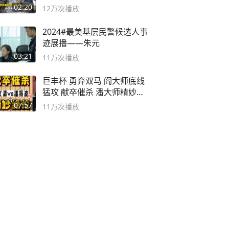
02:20
12万
次播放
2024#最美基层民警候选人事
迹展播——朱元
03:21
11万
次播放
巨丰杯 勇弃双马 阎大师底线
猛攻 献卒催杀 潘大师精妙入
局
07:57
11万
次播放