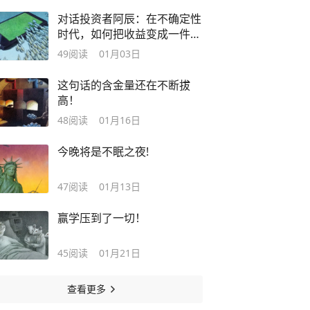
对话投资者阿辰：在不确定性
时代，如何把收益变成一件
“可持续的事”
49
阅读
01月03日
这句话的含金量还在不断拔
高！
48
阅读
01月16日
今晚将是不眠之夜!
47
阅读
01月13日
赢学压到了一切！
45
阅读
01月21日
查看更多