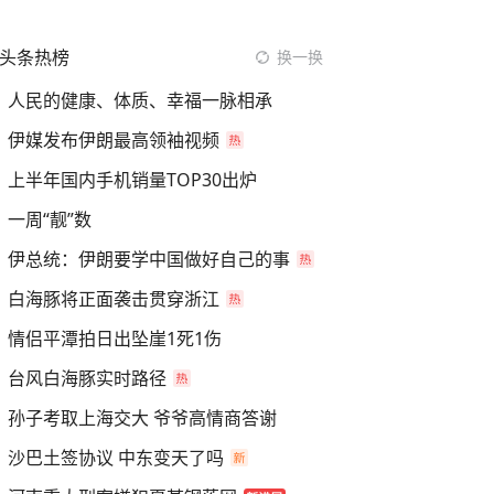
头条热榜
换一换
人民的健康、体质、幸福一脉相承
伊媒发布伊朗最高领袖视频
上半年国内手机销量TOP30出炉
一周“靓”数
伊总统：伊朗要学中国做好自己的事
白海豚将正面袭击贯穿浙江
情侣平潭拍日出坠崖1死1伤
台风白海豚实时路径
孙子考取上海交大 爷爷高情商答谢
沙巴土签协议 中东变天了吗