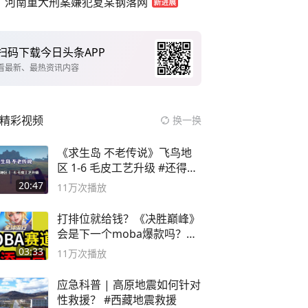
河南重大刑案嫌犯夏某钢落网
扫码下载今日头条APP
看最新、最热资讯内容
精彩视频
换一换
《求生岛 不老传说》飞鸟地
区 1-6 毛皮工艺升级 #还得是
主机大作
20:47
11万
次播放
打排位就给钱？《决胜巅峰》
会是下一个moba爆款吗？#
决胜巅峰
03:33
11万
次播放
应急科普 | 高原地震如何针对
性救援？ #西藏地震救援