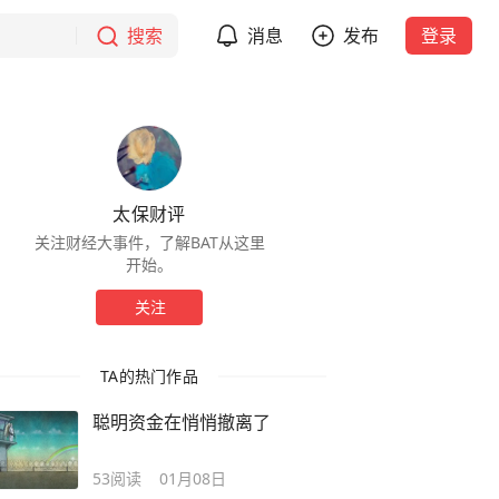
搜索
消息
发布
登录
太保财评
关注财经大事件，了解BAT从这里
开始。
关注
TA的热门作品
聪明资金在悄悄撤离了
53
阅读
01月08日