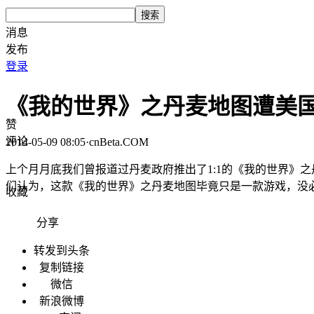
搜索
消息
发布
登录
《我的世界》之丹麦地图遭美
赞
评论
2014-05-09 08:05
·
cnBeta.COM
上个月月底我们曾报道过丹麦政府推出了1:1的《我的世界》
们认为，这款《我的世界》之丹麦地图毕竟只是一款游戏，没
收藏
分享
转发到头条
复制链接
微信
新浪微博