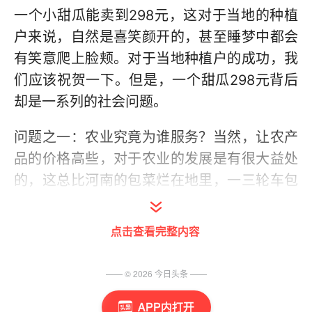
一个小甜瓜能卖到298元，这对于当地的种植
户来说，自然是喜笑颜开的，甚至睡梦中都会
有笑意爬上脸颊。对于当地种植户的成功，我
们应该祝贺一下。但是，一个甜瓜298元背后
却是一系列的社会问题。
问题之一：农业究竟为谁服务？当然，让农产
品的价格高些，对于农业的发展是有很大益处
的，这总比河南的包菜烂在地里，一三轮车包
菜换不来一碗烩面，伤了民心要好。但是，我
们也需要知道的是，农业既是经济，更是服
点击查看完整内容
务。我们种植高档果蔬没有问题，如果所有的
种植户都走高端路线的话，老百姓吃啥？老百
—— ©
2026
今日头条
——
姓喝啥？这警示我们在抓农业生产的时候，既
APP内打开
要保护种植户的利益更要兼顾普通群众的利