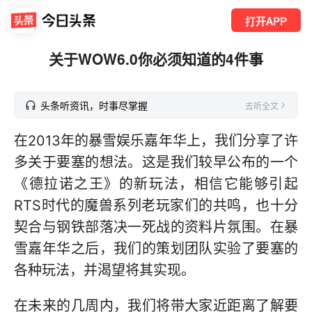
打开APP
关于WOW6.0你必须知道的4件事
头条听资讯，时事尽掌握
去听全文
在2013年的暴雪娱乐嘉年华上，我们分享了许
多关于要塞的想法。这是我们较早公布的一个
《德拉诺之王》的新玩法，相信它能够引起
RTS时代的魔兽系列老玩家们的共鸣，也十分
契合与钢铁部落决一死战的资料片氛围。在暴
雪嘉年华之后，我们的策划团队实验了要塞的
各种玩法，并渴望将其实现。
在未来的几周内，我们将带大家近距离了解要