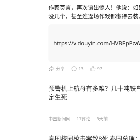
作家莫言，再次语出惊人！他说：如
没几个，甚至连逢场作戏都懒得去装
了人性，看透了人生！”振聋发聩！ 莫言作为土生土长的农村作家，凭借一系列乡土
题材作品，代表国人首获诺贝尔文学奖。 自从成名之后，莫言曾经毫无联
友全都找上门。有的人进门后，一张
https://v.douyin.com/HVBPpPza
知如何是好。 可日子久了才发现，真正聊得来的挚友没来过几次，反倒是那些利益驱
使下的人常来找他。 最开始，他不想伤了情面，也不想得罪任何人，只能多次强忍心
中的不快，迎客进门。但管的闲事多
分享
13
97
了。 于是，他决定不再理会敲门声，没有预约也不会随便给人开门，多关注自己的感
受。 经历了这些，年过半百的莫言对人生感悟更深，沉淀多年写下了《晚熟的人》一
预警机上航母有多难？几十吨铁鸟
书，书中一口气写了12个故事，每
定生死
匪浅。 在现代社会的快节奏浪潮中，人们热衷于穿梭在各种饭局、聚会之间，手机铃
声与消息提示音此起彼伏，似乎只有
中国新闻网
17
评论
5天前
值。 然而，莫言却提出了一种截然不同的观点：“如果你混到没人找你吃饭，没人喊
你聚会，连电话也没几个，那真要庆祝
泰国校园枪击案致8死 泰国总理
这句话时只当是戏言，细品才知其中