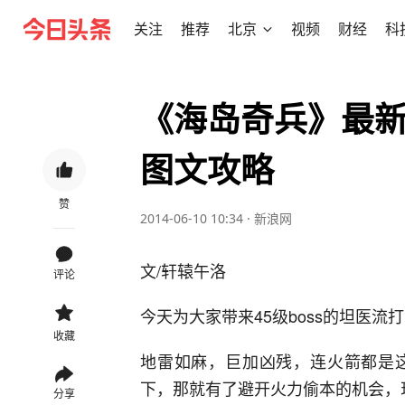
关注
推荐
北京
视频
财经
科
《海岛奇兵》最新版
图文攻略
赞
2014-06-10 10:34
·
新浪网
文/轩辕午洛
评论
今天为大家带来45级boss的坦医流打
收藏
地雷如麻，巨加凶残，连火箭都是
下，那就有了避开火力偷本的机会，
分享