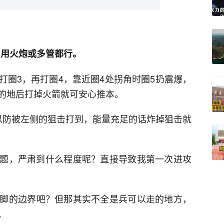
血，用火炮或多管都行。
打圈3，再打圈4，靠近圈4处拐角时圈5扔震爆，
的地后打掉火箭就可安心推本。
以防被左侧的狙击打到，能量充足的话炸掉狙击就
题，严肃到什么程度呢？直接导致我第一次进攻
脚的边界吧？但那其实不全是兵可以走的地方，
。