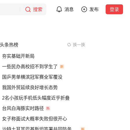
搜索
消息
发布
登录
头条热榜
换一换
夯实基础开新局
一些民办高校招不到学生了
国乒男单横滨冠军赛全军覆没
我国外贸延续良好增长态势
2名小孩玩手机低头幅度近乎折叠
台风白海豚实时路径
女子称面试大概率失败但很开心
沙特土耳其巴基斯坦签署共同防务协议