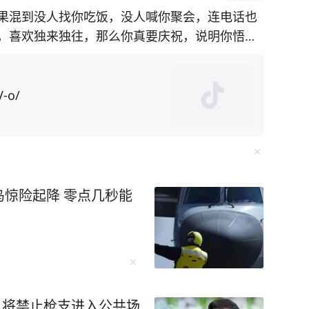
果混到没人找你吃饭，没人喊你聚会，连电话也
，喜欢独来独往，那么你真要庆祝，说明你悟透
系的亲戚朋
口就是求他办事，所求之事还特别令人为难，不
V-o/
了，操的闲心多了，“委屈自己”的次数也就多
惊险起降 零点几秒能
一个故事都是世间百态的缩影，细细品读绝对受益
这样的热闹，才能证明自己在世界上的存在价
，你不是人缘变差，而是真正觉醒了。” 初读
：将禁止枪支进入公共场
藏着生命的大智慧——“当热闹如潮水般退去，露