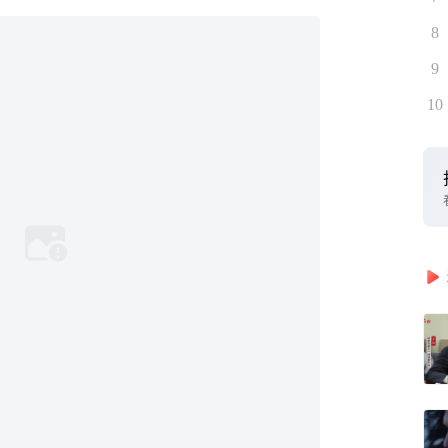
8
9
10