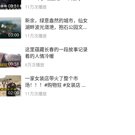
概要
03:51
11万
次播放
新余，绿意盎然的城市，仙女
湖畔波光潋滟，抱石公园文化
深邃……
03:00
11万
次播放
这里蕴藏长春的一段故事记录
着的人情冷暖
00:58
6万
次播放
一家女装店带火了整个市
场！！！#购物狂 #女装店 #
高品质女装
02:00
11万
次播放