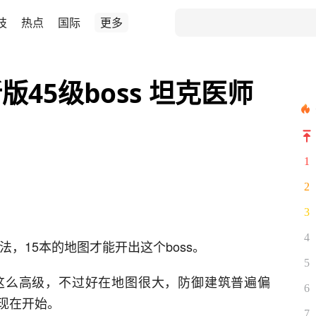
技
热点
国际
更多
45级boss 坦克医师
1
2
3
4
法，15本的地图才能开出这个boss。
5
这么高级，不过好在地图很大，防御建筑普遍偏
6
现在开始。
7