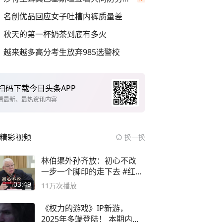
名创优品回应女子吐槽内裤质量差
秋天的第一杯奶茶到底有多火
越来越多高分考生放弃985选警校
扫码下载今日头条APP
看最新、最热资讯内容
精彩视频
换一换
林伯渠外孙齐放：初心不改
一步一个脚印的走下去 #红船
论坛
03:49
11万
次播放
《权力的游戏》IP新游，
2025年多端登陆！ 本期内容