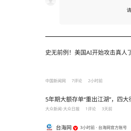
史无前例！美国AI开始攻击真人
中国新闻网
7
评论
2小时前
5年期大额存单“重出江湖”，四大行
大众新闻-大众日报
1
评论
3天前
台海网
3小时前
·
台海网官方账号