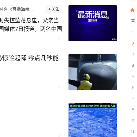
直播海南》栏目官方账号
关注
时失控坠落悬崖，父亲当
国媒体7日报道，两名中国
1
的阁兰岛遭遇车祸，造成一
2
崖，父亲当场死亡，女儿
3
惊险起降 零点几秒能
，将伤者送医，并将死者
4
5
信息，第一时间联系办案
善保存死者遗体。目前使
6
况，并将为家属在泰善后
7
8
9
10