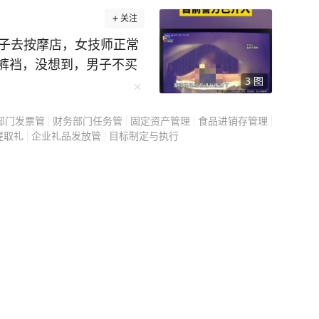
关注
男子去按摩店，女技师正常
裤裆，没想到，男子不买
3
图
，要求店家退款，店家不
部门发票管
财务部门任务管
固定资产管理
食品进销存管理
699元的正规推拿套
提取礼
企业礼品发放管
目标制定与执行
法和流程都符合门店标
务平稳结束后，东先生主
务时间，整场消费累计近
为开始逐渐越界，主动做
。全程清醒察觉异常的东
当场板起脸要求对方停止
商，但东先生的处理方式