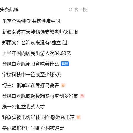
头条热榜
换一换
乐享全民健身 共筑健康中国
新疆女孩在天津偶遇支教老师哭红眼
郑丽文：台湾从来没有“独立”过
上半年国内居民出游人次34.63亿
台风白海豚闭眼意味着什么
宇树科技中一签或至少赚5万
博主：俄军现在专打乌要害
台风白海豚或携极端暴雨重创多省市
施一公拒盆栽式人才
野象脚被电线绊住 同伴怒砸充电箱
暴雨致棺材厂14副棺材被冲走