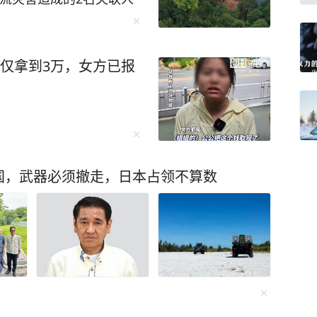
确认不幸遇难，此次泥石流
地卫生防疫人员已展开全面
 （总台记者 吴成轩 钱
子仅拿到3万，女方已报
国，武器必须撤走，日本占领不算数