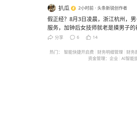
扒瓜
2小时前
·
头条新锐创作者
假正经？8月3日凌晨，浙江杭州，
服务，加钟后女技师就老是摸男子的
账，还投诉了技师，说有不正当服务
分享
6
14
承认，这时候男子掏出了录像。 当事男子东先生当晚饮酒后，
热门：
智能快捷开启费
财务明细管理
财务
前往当地一家足浴店消费，最初选购了
资金管理：企业
AI智能
餐。服务前期全程合规，女技师的手
准，没有任何出格举动。整套常规服
动选择加钟，额外支付799元延长服
一千五百元。 可加钟之后，现场氛围和服务状态突然发生转
变。原本恪守职业规范的女技师，行
出超出正规推拿范围的私密接触举动
先生，当即制止了技师的不当行为，
服务并离开房间，态度十分坚决。 很多人下意识会觉得，遇到
这种情况多数人会选择沉默或私下协