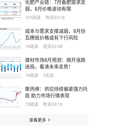
化肥产业链：7月备肥需求走
弱，8月价格波动有限
107
阅读
昨天03:18
成本与需求支撑减弱，8月份
瓦楞纸价格或有下行风险
74
阅读
前天02:08
建材市场8月预测：揭开涨跌
迷局，看清未来走势！
74
阅读
3天前
聚丙烯：供应持续偏紧强力托
底 助力市场行情表现
73
阅读
昨天03:19
查看更多