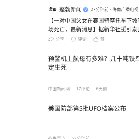
蓬勃新闻
27分钟前
·
海南广播电视总台《
【一对中国父女在泰国骑摩托车下坡
场死亡，最新消息】据新华社援引泰
公民6日在泰国春武里府芭堤雅附近
分享
评论
赞
死一伤。 据泰媒报道，一对中国父女当天骑摩托车经过阁兰岛
一处下坡路段时，摩托车失控坠落悬
预警机上航母有多难？几十吨铁鸟
受伤。当地警方接到报案后前往现场
定生死
遗体安放在医院，等待家属认领。 中国驻泰国大使馆7日告诉
记者，使馆已收到有关中国公民伤亡
中国新闻网
17
评论
6天前
警局和医院，要求积极救治伤者，妥
馆已联系死者国内亲属，通报相关情
提供协助。
美国防部第5批UFO档案公布
齐鲁壹点
52分钟前