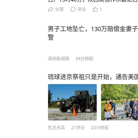
员中，最后1名失联人员被找到，已
分享
评论
1
灾害共造成3人不幸遇难。 目前当
消杀防疫工作，并妥善做好善后工作。
男子工地坠亡，130万赔偿金妻
金库） 编辑 李忆林子
警
深圳新闻网
34分钟前
琉球进京祭祖只是开始，通告美
东方点兵
21
评论
23小时前