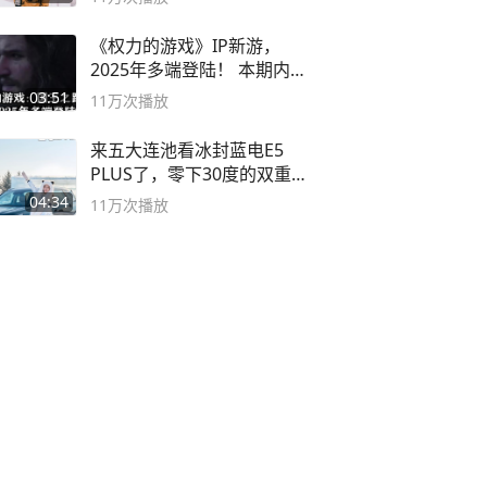
《权力的游戏》IP新游，
2025年多端登陆！ 本期内容
概要
03:51
11万
次播放
来五大连池看冰封蓝电E5
PLUS了，零下30度的双重冰
封40小时全录
04:34
11万
次播放