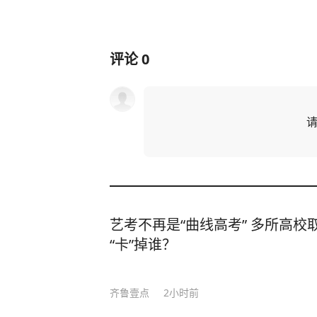
评论
0
艺考不再是“曲线高考” 多所高校
“卡”掉谁？
齐鲁壹点
2小时前