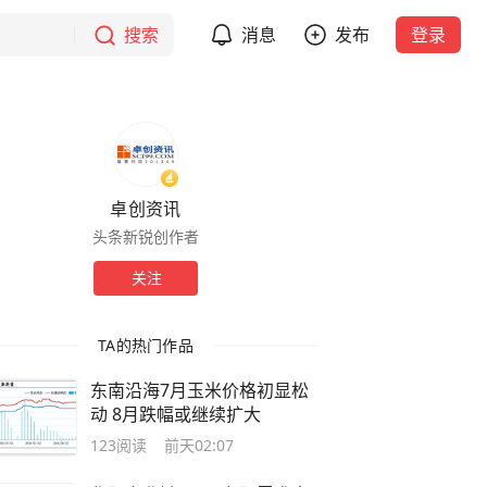
搜索
消息
发布
登录
卓创资讯
头条新锐创作者
关注
TA的热门作品
东南沿海7月玉米价格初显松
动 8月跌幅或继续扩大
123
阅读
前天02:07