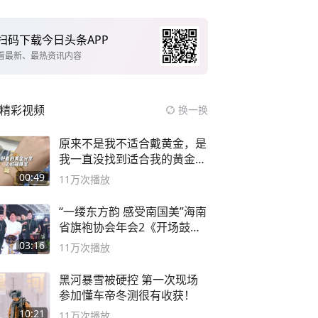
扫码下载今日头条APP
看最新、最热资讯内容
精彩视频
换一换
原来不是我不适合戴黄金，是
我一直没找到适合我的黄金
😭
00:49
11万
次播放
“一缕东方韵 感受南国美”海南
省旗袍协会年会2《开场鼓》
二团
03:16
11万
次播放
黑河暴雪被硬控 第一次现场
参加懂车帝冬测很有收获！
10:21
11万
次播放