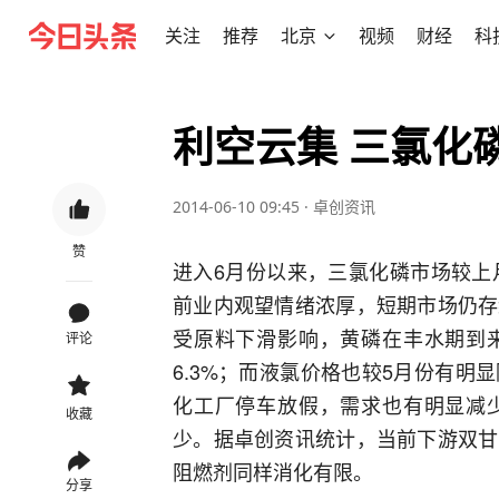
关注
推荐
北京
视频
财经
科
利空云集 三氯化
2014-06-10 09:45
·
卓创资讯
赞
进入6月份以来，三氯化磷市场较上月末
前业内观望情绪浓厚，短期市场仍存
受原料下滑影响，黄磷在丰水期到
评论
6.3%；而液氯价格也较5月份有
化工厂停车放假，需求也有明显减
收藏
少。据卓创资讯统计，当前下游双甘
阻燃剂同样消化有限。
分享