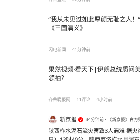
“我从未见过如此厚颜无耻之人！”
《三国演义》
闪电新闻
41分钟前
果然视频·看天下|伊朗总统质问
领袖？
齐鲁晚报网
11
评论
4小时前
新京报
34分钟前
·
《新京报》官方
陕西柞水泥石流灾害致3人遇难 据央
日）13时40分，陕西商洛柞水县泥