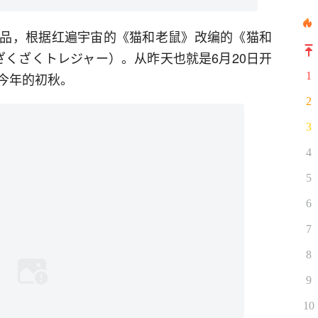
品，根据红遍宇宙的《猫和老鼠》改编的《猫和
ざくざくトレジャー）。从昨天也就是6月20日开
今年的初秋。
1
2
3
4
5
6
7
8
9
10