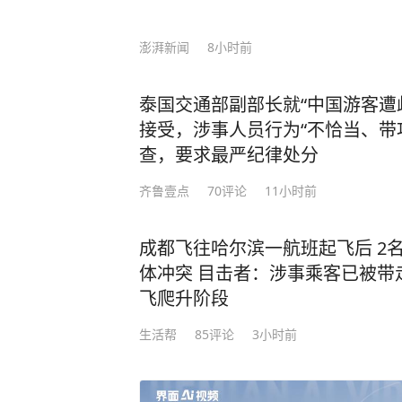
澎湃新闻
8小时前
泰国交通部副部长就“中国游客遭
接受，涉事人员行为“不恰当、带
查，要求最严纪律处分
齐鲁壹点
70
评论
11小时前
成都飞往哈尔滨一航班起飞后 2
体冲突 目击者：涉事乘客已被带
飞爬升阶段
生活帮
85
评论
3小时前