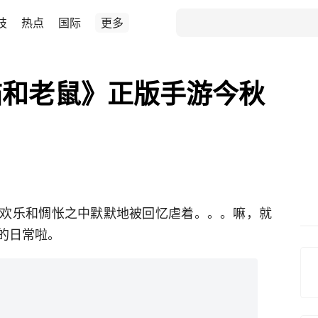
技
热点
国际
更多
猫和老鼠》正版手游今秋
欢乐和惆怅之中默默地被回忆虐着。。。嘛，就
的日常啦。