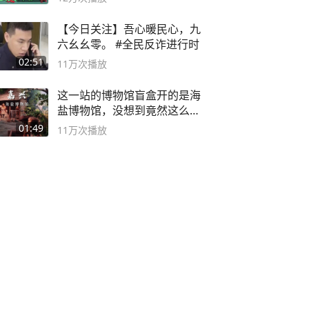
【今日关注】吾心暖民心，九
六幺幺零。 #全民反诈进行时
02:51
11万
次播放
这一站的博物馆盲盒开的是海
盐博物馆，没想到竟然这么好
逛！
01:49
11万
次播放