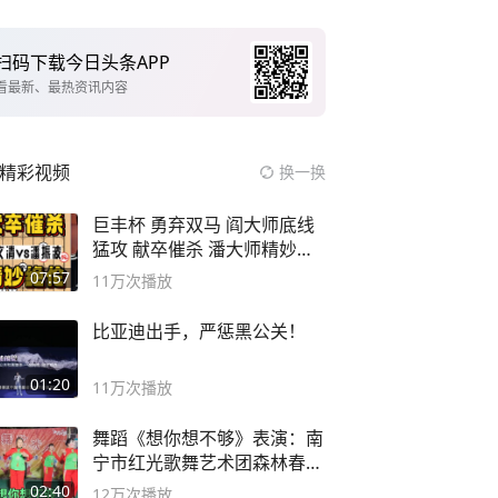
扫码下载今日头条APP
看最新、最热资讯内容
精彩视频
换一换
巨丰杯 勇弃双马 阎大师底线
猛攻 献卒催杀 潘大师精妙入
局
07:57
11万
次播放
比亚迪出手，严惩黑公关！
01:20
11万
次播放
舞蹈《想你想不够》表演：南
宁市红光歌舞艺术团森林春红
舞蹈队。
02:40
12万
次播放