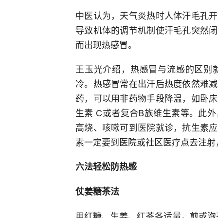
中医认为，天气炎热时人体汗毛孔开
导致机体的调节机制使汗毛孔突然闭
而出现热感冒。
王玉光介绍，热感冒与流感的区别
冷。热感冒常在出汗后热度依然难减
药，可以用非药物手段降温，如卧床
生素 C或者复合B族维生素等。此
高烧、咳嗽可到医院就诊，抗生素应
素一定要到医院或社区医疗点去注射
六法轻松防热感
仗姜糖茶法
用红糖、生姜、红茶各适量，煎或泡茶