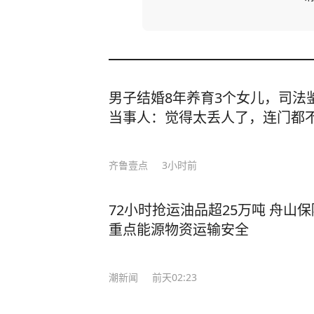
男子结婚8年养育3个女儿，司法
当事人：觉得太丢人了，连门都
齐鲁壹点
3小时前
72小时抢运油品超25万吨 舟山
重点能源物资运输安全
潮新闻
前天02:23