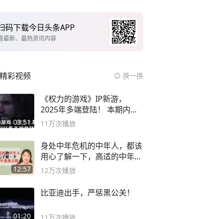
扫码下载今日头条APP
看最新、最热资讯内容
精彩视频
换一换
《权力的游戏》IP新游，
2025年多端登陆！ 本期内容
概要
03:51
11万
次播放
身处中年危机的中年人，都该
用心了解一下，高适的中年逆
袭之路
12:57
12万
次播放
比亚迪出手，严惩黑公关！
01:20
11万
次播放