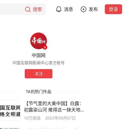
搜索
消息
发布
登录
中国网
中国互联网新闻中心官方账号
关注
TA的热门作品
【节气里的大美中国】白露：
初露染山河 难得这一抹天地
颜色
10万
阅读
2025年09月07日