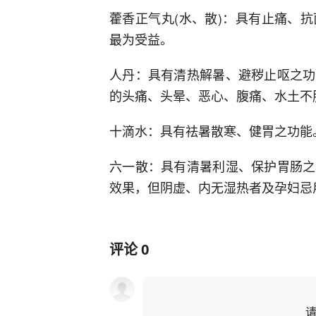
藿香正气丸(水、散)：具有止痛、
最为受益。
人丹：具有清热解暑、避秽止呕之功
的头痛、头晕、恶心、腹痛、水土不
十滴水：具有祛暑散寒、健胃之功能
六一散：具有清暑利湿、保护胃肠之
效果，但阴虚、内无湿热者及孕妇忌
评论
0