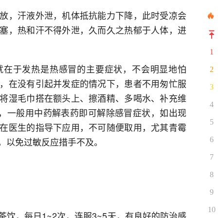
放，汗液外泄，机体抵抗能力下降，此时受凉会
塞，热和汗不得外泄，久而久之热郁于人体，进
1
就在于发热是热感冒的主要症状，不会明显地怕
2
，在没有引起并发症的情况下，患者不用匆忙服
3
将湿毛巾搭在额头上、擦酒精、多喝水、补充维
4
外，一般用中药解表药即可解除感冒症状，如出现
5
在医生的指导下应用，不可随便取用，尤其青霉
6
，以免过敏反应措手不及。
7
8
9
10
饮，每日1~2次，连服3~5天，有良好的防治感