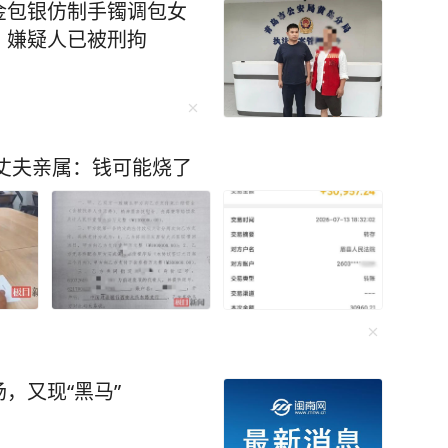
金包银仿制手镯调包女
：嫌疑人已被刑拘
丈夫亲属：钱可能烧了
，又现“黑马”