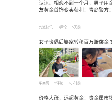
认识、相恋不到一个月，男子用
友黄金首饰变卖获利！青岛警方
九派快讯
3
评论
5天前
女子丧偶后婆家转移百万赔偿金 
华商网
5
评论
2小时前
价格大涨，远超黄金！贵金属市场