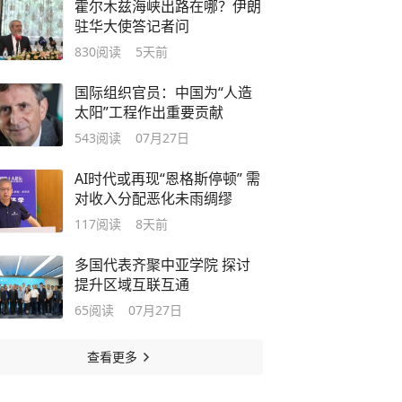
霍尔木兹海峡出路在哪？伊朗
驻华大使答记者问
830
阅读
5天前
国际组织官员：中国为“人造
太阳”工程作出重要贡献
543
阅读
07月27日
AI时代或再现“恩格斯停顿” 需
对收入分配恶化未雨绸缪
117
阅读
8天前
多国代表齐聚中亚学院 探讨
提升区域互联互通
65
阅读
07月27日
查看更多