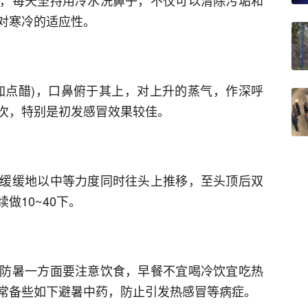
，每天坚持用冷水洗鼻子，不仅可以清除污垢和
对寒冷的适应性。
加点醋)，口鼻俯于其上，对上升的蒸气，作深呼
次，特别是初发感冒效果较佳。
缓缓地以中等力度同时往头上推移，至头顶后双
做10~40下。
防暑一方面要注意饮食，早餐不宜喝冷饮宜吃热
常备些如下避暑中药，防止引发热感冒等病症。