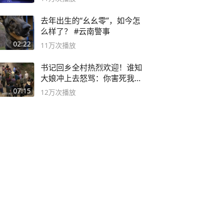
去年出生的“幺幺零”，如今怎
么样了？ #云南警事
02:22
11万
次播放
书记回乡全村热烈欢迎！谁知
大娘冲上去怒骂：你害死我儿
子
07:15
12万
次播放