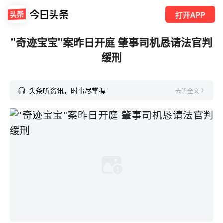
打开APP
"奇迹宝宝"案昨日开庭 肇事司机恳请法官判
缓刑
头条听资讯，时事尽掌握
去听全文