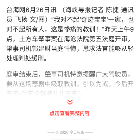
台海网6月26日讯 （海峡导报记者 陈捷 通讯
员 飞扬 文/图）“我对不起‘奇迹宝宝’一家，也
对不起所有人，这是惨痛的教训！”昨天上午9
点，土方车肇事案在海沧法院第五法庭开审。
肇事司机郭建财当庭忏悔，恳求法官能够从轻
处理判处缓刑。
庭审结束后，肇事司机特意提醒广大驾驶员，
要从这场悲剧中吸取教训，引以为戒，今后开
车务必“安全驾驶礼让三先”。
肇事者受审 受害者没来
点击查看完整内容
昨日庭审，旁听席上几乎坐满了人，来了20名
—— ©
2026
今日头条
——
土方车驾驶员，还有交警和多名省内外媒体的