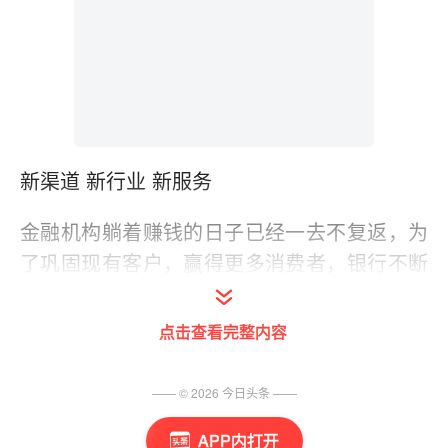
新渠道 新行业 新服务
金融机构躺着赚钱的日子已经一去不复返，为
了巩固现有客户，赢得更多消费者，银行不断
利用新生事物如微博、微信进行营销，吸引新
新人类；关注潜力行业如旅游业，尽早收揽潜
点击查看完整内容
在客户；同时抓住已开发的阵地，实施更贴心
的服务……花样虽多，但归根结底是为了迎合
—— ©
2026
今日头条
——
老百姓需求。
APP内打开