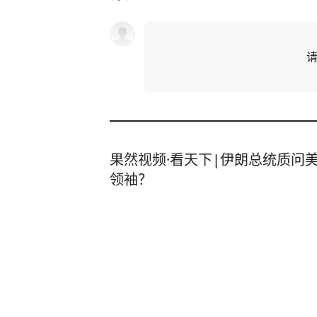
果然视频·看天下|伊朗总统质问
领袖？
齐鲁晚报网
11
评论
4小时前
伊朗发布多图，展示被击落的F-