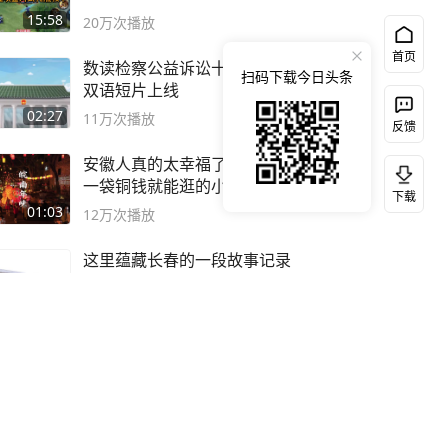
15:58
20万
次播放
首页
数读检察公益诉讼十年！中英
扫码下载今日头条
双语短片上线
02:27
11万
次播放
反馈
安徽人真的太幸福了！ 这个
一袋铜钱就能逛的小镇
下载
01:03
12万
次播放
这里蕴藏长春的一段故事记录
着的人情冷暖
00:58
6万
次播放