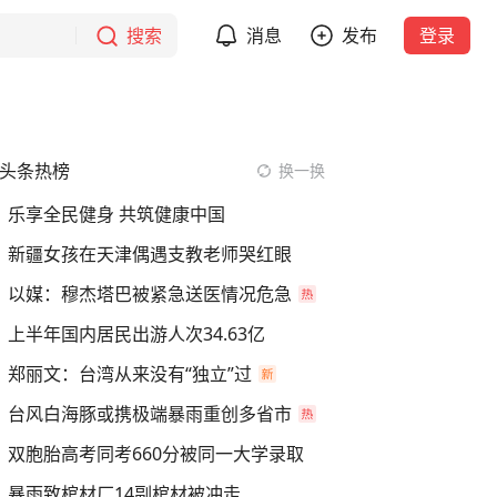
搜索
消息
发布
登录
头条热榜
换一换
乐享全民健身 共筑健康中国
新疆女孩在天津偶遇支教老师哭红眼
以媒：穆杰塔巴被紧急送医情况危急
上半年国内居民出游人次34.63亿
郑丽文：台湾从来没有“独立”过
台风白海豚或携极端暴雨重创多省市
双胞胎高考同考660分被同一大学录取
暴雨致棺材厂14副棺材被冲走