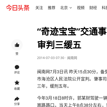
关注
推荐
北京
视频
财经
科
“奇迹宝宝”交通
审判三缓五
赞
2014-07-03 07:30
·
闽南网
闽南网7月3日讯 昨天15点30分，
评论
市海沧区人民法院公开宣判。肇事司
三年，缓刑五年。
收藏
今年3月18日8时许，郭某财驾驶
嵩路路口。当天上午8点38分左右
分享