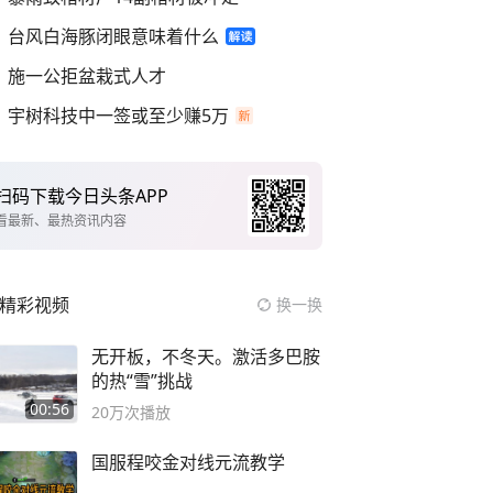
台风白海豚闭眼意味着什么
施一公拒盆栽式人才
宇树科技中一签或至少赚5万
扫码下载今日头条APP
看最新、最热资讯内容
精彩视频
换一换
无开板，不冬天。激活多巴胺
的热“雪”挑战
00:56
20万
次播放
国服程咬金对线元流教学