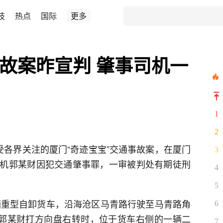
技
热点
国际
更多
事故案昨宣判 肇事司机一
1
2
备受各界关注的厦门“奇迹宝宝”交通事故案，在厦门
3
机郭某财因犯交通肇事罪，一审被判处有期徒刑
4
5
一辆重型自卸货车，沿海沧区马青路行驶至马青路角
6
，郭某财打方向盘右转时，位于货车右侧的一辆二
7