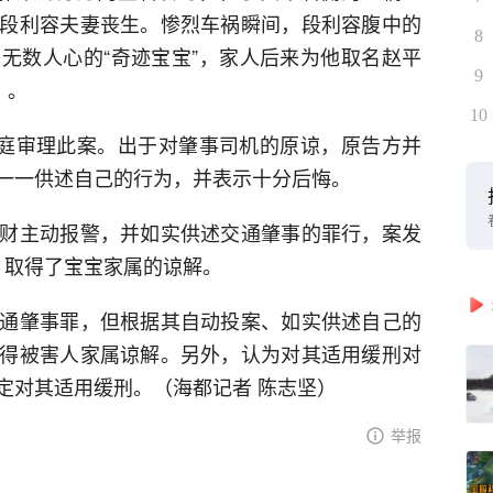
段利容夫妻丧生。惨烈车祸瞬间，段利容腹中的
8
无数人心的“奇迹宝宝”，家人后来为他取名赵平
9
）。
10
开庭审理此案。出于对肇事司机的原谅，原告方并
一一供述自己的行为，并表示十分后悔。
财主动报警，并如实供述交通肇事的罪行，案发
元，取得了宝宝家属的谅解。
通肇事罪，但根据其自动投案、如实供述自己的
得被害人家属谅解。另外，认为对其适用缓刑对
定对其适用缓刑。（海都记者 陈志坚）
举报