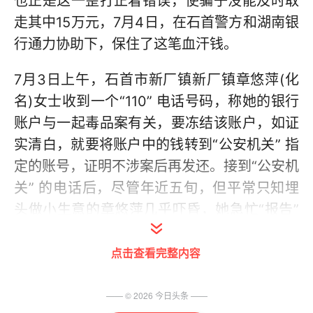
也正是这一歪打正着错误，使骗子没能及时取
走其中15万元，7月4日，在石首警方和湖南银
行通力协助下，保住了这笔血汗钱。
7月3日上午，石首市新厂镇新厂镇章悠萍(化
名)女士收到一个“110” 电话号码，称她的银行
账户与一起毒品案有关，要冻结该账户，如证
实清白，就要将账户中的钱转到“公安机关” 指
定的账号，证明不涉案后再发还。接到“公安机
关” 的电话后，尽管年近五旬，但平常只知埋
头做小生意的章悠萍几乎吓昏，她急忙“报告”
自己分别有农村商业银行和农业银行两个账
点击查看完整内容
户。电话中，“公安民警” 也告诉了章悠萍一个
农村商业银行和一个农业银行账户，要她立即
去转账，为保密，不许告诉任何人。放下电
—— ©
2026
今日头条
——