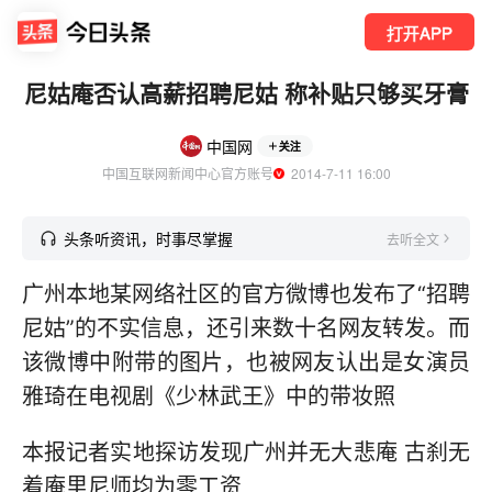
打开APP
尼姑庵否认高薪招聘尼姑 称补贴只够买牙膏
中国网
关注
中国互联网新闻中心官方账号
  2014-7-11 16:00
头条听资讯，时事尽掌握
去听全文
广州本地某网络社区的官方微博也发布了“招聘
尼姑”的不实信息，还引来数十名网友转发。而
该微博中附带的图片，也被网友认出是女演员
雅琦在电视剧《少林武王》中的带妆照
本报记者实地探访发现广州并无大悲庵 古刹无
着庵里尼师均为零工资