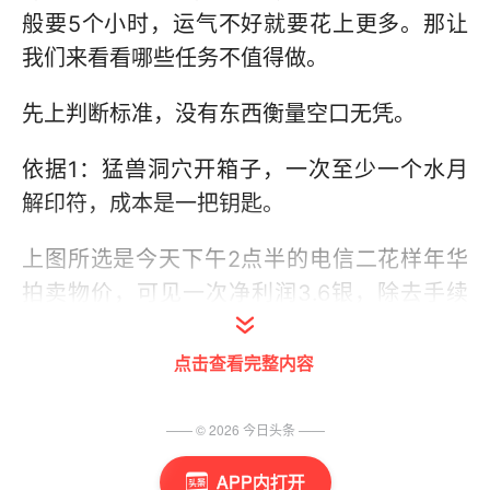
般要5个小时，运气不好就要花上更多。那让
我们来看看哪些任务不值得做。
先上判断标准，没有东西衡量空口无凭。
依据1：猛兽洞穴开箱子，一次至少一个水月
解印符，成本是一把钥匙。
上图所选是今天下午2点半的电信二花样年华
拍卖物价，可见一次净利润3.6银，除去手续
费5%，还有3.34银。那么开一次需要多久?根
据Zuddy的视频，
刺客
职业熟练以后2分钟开
点击查看完整内容
一次，也就是相当于一分钟1.67银。其他职业
3到4分钟也就好了。由此可以得出一个结论，
—— ©
2026
今日头条
——
纯粹开箱子一分钟有1银。貌似很少，但是除
APP内打开