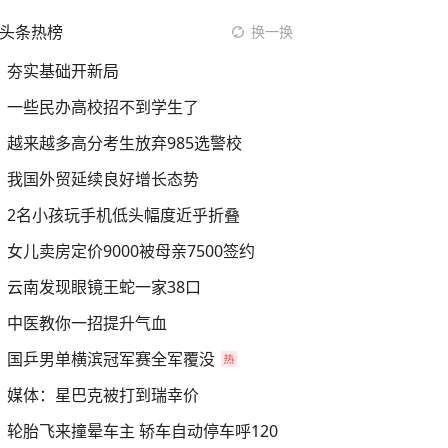
头条热榜
换一换
夯实基础开新局
一些民办高校招不到学生了
越来越多高分考生放弃985选警校
我国外贸延续良好增长态势
2名小孩玩手机低头幅度近乎折叠
女儿卖房定价9000被母亲7500签约
云南发现眼镜王蛇一家38口
中医教你一招提升气血
国乒男单横滨冠军赛全军覆没
媒体：星巴克被打到瑞幸价
轮胎飞来撞晕车主 轿车自动停车呼120