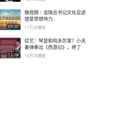
微视频｜追随总书记文化足迹
感受思想伟力
03:20
11万
次播放
综艺：琴瑟和鸣多厉害？小夫
妻弹奏出《西游记》，绝了
12:14
12万
次播放