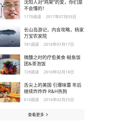
沈阳人对“鸡架”的爱，你们是
不会懂的！
1170
阅读
2017年07月03日
长山岛游记，内含攻略，杨家
万宝农家院
781
阅读
2016年07月17日
微醺之时的疗愈美食-鲑鱼饭
团&茶泡饭
729
阅读
2016年02月18日
舌尖上的美国 引爆味蕾 年后
继续炸炸炸 R&H热狗
610
阅读
2016年02月25日
查看更多