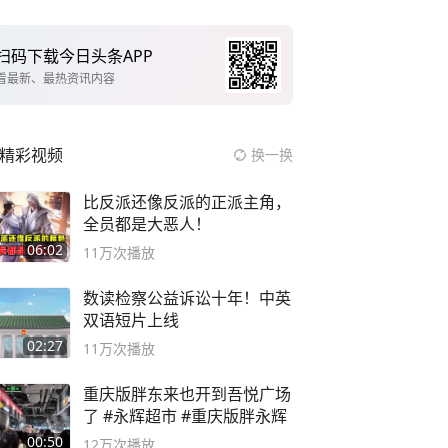
扫码下载今日头条APP
看最新、最热资讯内容
精彩视频
换一换
比反派还像反派的正派主角，
全员都是大恶人！
06:02
11万
次播放
数读检察公益诉讼十年！中英
双语短片上线
02:27
11万
次播放
重庆版胖东来也开到吾悦广场
了 #永辉超市 #重庆版胖永辉
00:50
12万
次播放