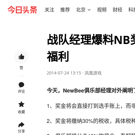
关注
推荐
北京
视频
财经
科
战队经理爆料NB
福利
赞
2014-07-24 13:15
·
凤凰游戏
今天，NewBee俱乐部经理对外阐
评论
1、奖金将会直接打到选手账上，而
收藏
2、奖金将缴纳30%的税收，具体税
分享