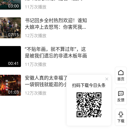
深邃……
03:00
11万
次播放
书记回乡全村热烈欢迎！谁知
大娘冲上去怒骂：你害死我儿
子
07:15
12万
次播放
“不贴年画，就不算过年”，这
是被我们遗忘的非遗木板年画
00:41
11万
次播放
安徽人真的太幸福了！ 这个
首页
一袋铜钱就能逛的小镇
扫码下载今日头条
01:03
12万
次播放
反馈
下载