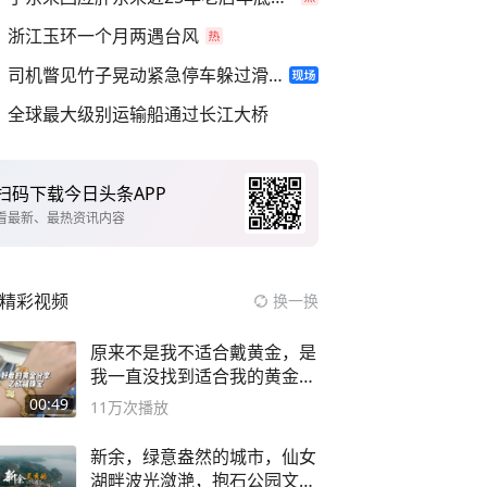
浙江玉环一个月两遇台风
司机瞥见竹子晃动紧急停车躲过滑坡
全球最大级别运输船通过长江大桥
扫码下载今日头条APP
看最新、最热资讯内容
精彩视频
换一换
原来不是我不适合戴黄金，是
我一直没找到适合我的黄金
😭
00:49
11万
次播放
新余，绿意盎然的城市，仙女
湖畔波光潋滟，抱石公园文化