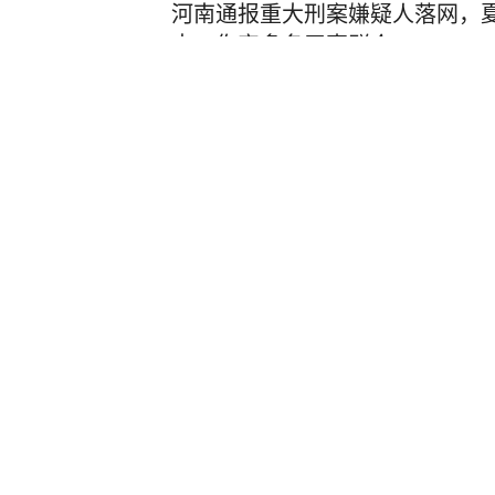
河南通报重大刑案嫌疑人落网，
中，伤害多名无辜群众
齐鲁壹点
68
评论
23小时前
失联已达13天！“有点眉目，基
行南太行的22岁女生程某圆牵动
已确认
扬子晚报
6
评论
4小时前
中央气象台连发三预警，广东西南
上雷暴大风；台风“白海豚”登陆
广州广播电视台
4小时前