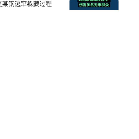
夏某钢逃窜躲藏过程
本能确定人还在山上”，独
人心，其最后轨迹定位
部强对流将有10级以
浙闽沿海