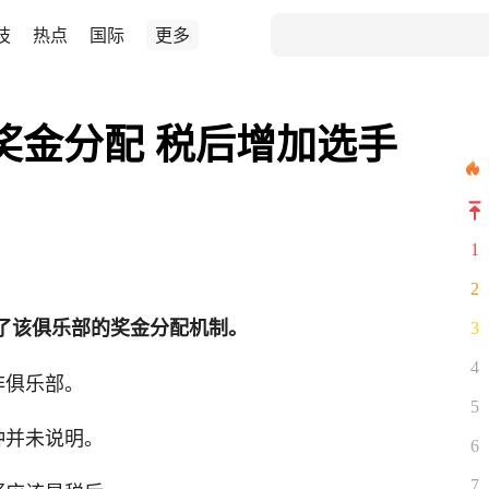
技
热点
国际
更多
奖金分配 税后增加选手
1
2
明了该俱乐部的奖金分配机制。
3
4
非俱乐部。
5
种并未说明。
6
7