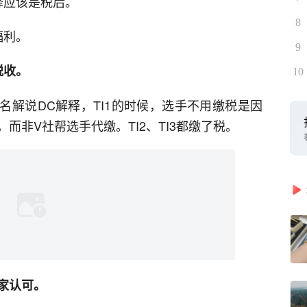
释应该是税后。
8
福利。
9
税收。
10
名解说DC解释，TI1的时候，选手不用缴税是因
而非V社帮选手代缴。TI2、TI3都缴了税。
家认可。