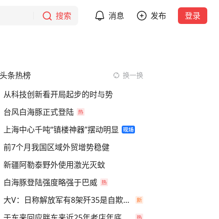
搜索
消息
发布
登录
头条热榜
换一换
从科技创新看开局起步的时与势
台风白海豚正式登陆
上海中心千吨“镇楼神器”摆动明显
前7个月我国区域外贸增势稳健
新疆阿勒泰野外使用激光灭蚊
白海豚登陆强度略强于巴威
大V：日称解放军有8架歼35是自欺欺人
于东来回应胖东来近25年老店年底关闭