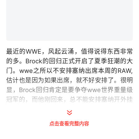
最近的WWE，风起云涌，值得说得东西非常
的多。Brock的回归正式开启了夏季狂潮的大
门。wwe之所以不安排塞纳出席本周的RAW,
估计也是因为如果出席，就不好安排了。很明
显，Brock回归肯定是要争夺wwe世界重量级
冠军的，而他刚回来，总不能安排塞纳开外挂
好好揍一顿他吧。那么反过来，就是Brock教
训塞纳了，这塞纳毕竟也是冠军，老师被教训
点击查看完整内容
也不好，所以干脆别出席了，干别的事情去
吧。