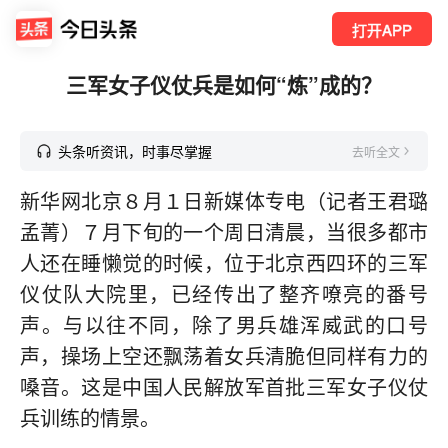
打开APP
三军女子仪仗兵是如何“炼”成的？
头条听资讯，时事尽掌握
去听全文
新华网北京８月１日新媒体专电（记者王君璐
孟菁）７月下旬的一个周日清晨，当很多都市
人还在睡懒觉的时候，位于北京西四环的三军
仪仗队大院里，已经传出了整齐嘹亮的番号
声。与以往不同，除了男兵雄浑威武的口号
声，操场上空还飘荡着女兵清脆但同样有力的
嗓音。这是中国人民解放军首批三军女子仪仗
兵训练的情景。