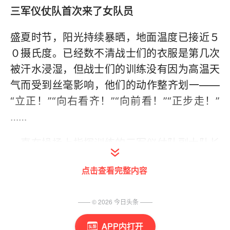
三军仪仗队首次来了女队员
盛夏时节，阳光持续暴晒，地面温度已接近５
０摄氏度。已经数不清战士们的衣服是第几次
被汗水浸湿，但战士们的训练没有因为高温天
气而受到丝毫影响，他们的动作整齐划一——
“立正！”“向右看齐！”“向前看！”“正步走！”
……
一直在操场上指挥训练的三军仪仗队副大队长
韩捷告诉记者，高温天气下持续训练对于三军
点击查看完整内容
仪仗队的战士来说不过是家常便饭。“仪仗兵训
练要对仪仗司礼任务的时间、温度都提前进行
—— ©
2026
今日头条
——
彩排。不管天气再热或者再冷，我们一年四季
都始终坚持在操场上训练。”
APP内打开