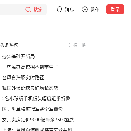
搜索
消息
发布
登录
头条热榜
换一换
夯实基础开新局
一些民办高校招不到学生了
台风白海豚实时路径
我国外贸延续良好增长态势
2名小孩玩手机低头幅度近乎折叠
国乒男单横滨冠军赛全军覆没
女儿卖房定价9000被母亲7500签约
上海：台风白海豚或将带来龙卷风