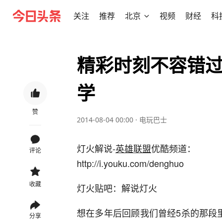
关注
推荐
北京
视频
财经
科
精彩时刻不容错过
学
赞
2014-08-04 00:00
·
电玩巴士
灯火解说-
英雄联盟
优酷频道：
评论
http://i.youku.com/denghuo
收藏
灯火贴吧：解说灯火
想在多年后回顾我们曾经5杀的那段
分享