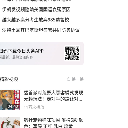
伊朗发视频隐喻美国国运衰落原因
越来越多高分考生放弃985选警校
沙特土耳其巴基斯坦签署共同防务协议
扫码下载今日头条APP
看最新、最热资讯内容
精彩视频
换一换
猛兽派对荒野大膘客模式发现
无赖玩法！走对手的路让对手
无路可走
04:43
11万
次播放
钩针宠物猫咪项圈 唯棉5股 颜
色：军绿 正红 乳白 鸡黄