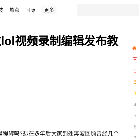
技
热点
国际
更多
lol视频录制编辑发布教
1
2
3
4
5
6
里程碑吗?想在多年后大家到处奔波回顾曾经几个
7