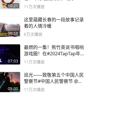
10:21
11万
次播放
这里蕴藏长春的一段故事记录
着的人情冷暖
00:58
6万
次播放
最燃的一集！熊竹英说书唱响
游戏圈！在#2024TapTap年
度游戏大赏
07:03
11万
次播放
巡光——致敬第五个中国人民
警察节#中国人民警察节 @抖
音小助手
05:00
11万
次播放