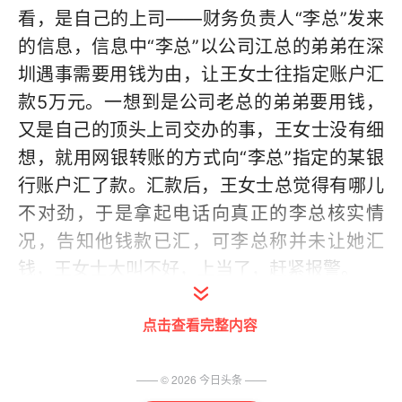
看，是自己的上司——财务负责人“李总”发来
的信息，信息中“李总”以公司江总的弟弟在深
圳遇事需要用钱为由，让王女士往指定账户汇
款5万元。一想到是公司老总的弟弟要用钱，
又是自己的顶头上司交办的事，王女士没有细
想，就用网银转账的方式向“李总”指定的某银
行账户汇了款。汇款后，王女士总觉得有哪儿
不对劲，于是拿起电话向真正的李总核实情
况，告知他钱款已汇，可李总称并未让她汇
钱，王女士大叫不好，上当了，赶紧报警。
鼓楼公安分局鼓楼派出所民警接到报警后，立
点击查看完整内容
即找到王女士，了解到骗子提供的账户开户行
远在深圳。民警意识到时间越长，钱被取走的
—— ©
2026
今日头条
——
可能性越大，当机立断，一边让王女士在ATM