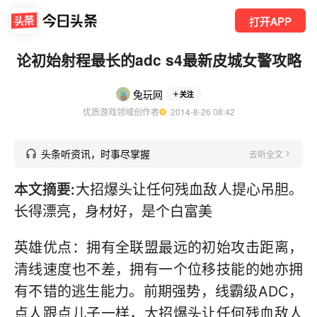
打开APP
论初始射程最长的adc s4最新皮城女警攻略
兔玩网
关注
优质游戏领域创作者
  2014-8-26 08:42
头条听资讯，时事尽掌握
去听全文
本文摘要:
大招爆头让任何残血敌人提心吊胆。
长得漂亮，身材好，是个白富美
英雄优点：拥有全联盟最远的初始攻击距离，
清线速度也不差，拥有一个位移技能的她亦拥
有不错的逃生能力。前期强势，线霸级ADC，
点人跟点儿子一样，大招爆头让任何残血敌人