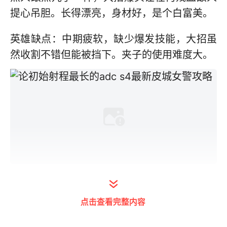
提心吊胆。长得漂亮，身材好，是个白富美。
英雄缺点：中期疲软，缺少爆发技能，大招虽
然收割不错但能被挡下。夹子的使用难度大。
大众的adc符文之一。红色也可以选择物穿符
文，收益也很大，但前期缺少了点攻击力。见
点击查看完整内容
仁见智吧。