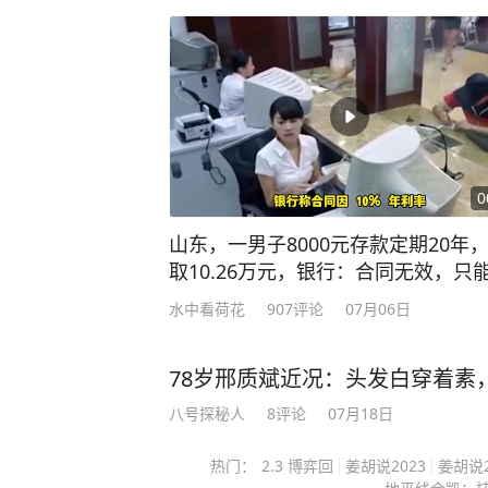
安交管大队五常中队执勤交警在加油
等候充电位的舒某见有交警在场，因
围观“吃瓜”，并主动向交警发问：“你
的问话立刻引起了执勤交警的高度警
故，怎么了？”面对交警问询，舒某毫
啤酒，我怕你查酒驾，我怕死了！” 
在场警力。正当舒某一时语顿、想撤
0
“你喝了一瓶啤酒，还自告奋勇地送
山东，一男子8000元存款定期20年
走吗？”现场警力立即对舒某开展吹
取10.26万元，银行：合同无效，只
95毫克/100毫升，涉嫌醉酒驾驶
600元，男子告上法庭，法院判了！
水中看荷花
907
评论
07月06日
院进行血液酒精检测，结果为118.2
驶。 经询问，舒某前晚8时左右连
78岁邢质斌近况：头发白穿着素
酒后入睡，次日0时醒来，心存侥幸
机动车前往家对面的加油站充电。 
八号探秘人
8
评论
07月18日
车的违法行为，被交管部门依法吊销
热门：
2.3 博弈回
姜胡说2023
姜胡说2
重新考取，并处罚款1500元。 来