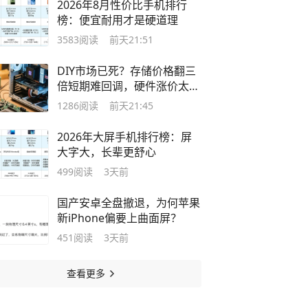
2026年8月性价比手机排行
榜：便宜耐用才是硬道理
3583
阅读
前天21:51
DIY市场已死？存储价格翻三
倍短期难回调，硬件涨价太过
离谱
1286
阅读
前天21:45
2026年大屏手机排行榜：屏
大字大，长辈更舒心
499
阅读
3天前
国产安卓全盘撤退，为何苹果
新iPhone偏要上曲面屏？
451
阅读
3天前
查看更多