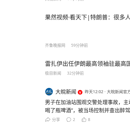
果然视频·看天下|特朗普：很多
齐鲁晚报网
59分钟前
雷扎伊出任伊朗最高领袖驻最高
极目新闻
32分钟前
大皖新闻
昨天12:02
·
大皖新闻官
男子在加油站围观交警处理事故，主动
喝了瓶啤酒”，被当场控制并查出醉
1500元 近日，杭州公安交管部门查
分享
2
8
的违法案例。一起来看看是怎么回事。