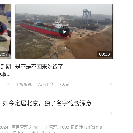
站处理事故时，正在一旁
好奇心驱使，下车走上前
们查酒驾吗？” 这句突兀
觉。交警回应：“在处理事
无防备地说：“我喝了瓶
舒某这一发言着实震惊了
离之时，交警将其拦下：
0:57
00:33
上来！你觉得我现在会让你
，到期
是不是不回来吃饭了
气式酒精检测，初步结果为
能取9
机动车。随后，舒某被带至医
王权影视
731
评论
7天前
毫克/100毫升，属于醉酒驾
续饮用过两瓶啤酒及二两白
，如今定居北京，独子名字饱含深意
，自认为酒气已消，便驾驶
最终，舒某因醉酒驾驶机动
机动车驾驶证，5年内不得
024
项目管理之PM
1.1 管理I
003 初识转
Informa
源：杭州交警、三湘都市报、