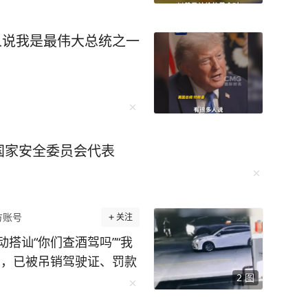
人说我是最伟大总统之一
国家安全委员会代表
方账号
关注
搭讪“你们查酒驾吗”“我
驾，已被吊销驾驶证、罚款
2
图
获一起饮酒后驾车“送上门”
 7月26日0时许，余杭公