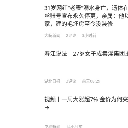
31岁网红“老表”溺水身亡，遗体
丝账号宣布永久停更，亲属：他
家，建的毛坯房至今没装修
大皖新闻
2
评论
3小时前
寿江说法｜27岁女子成卖淫集团
湖北日报
3
评论
前天08:29
视频丨一周大涨超7% 金价为何
→
央视新闻
14小时前