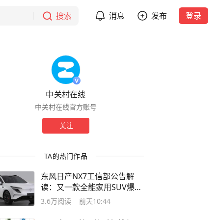
搜索
消息
发布
登录
中关村在线
中关村在线官方账号
关注
TA的热门作品
东风日产NX7工信部公告解
读：又一款全能家用SUV爆款
要来了？
3.6万
阅读
前天10:44