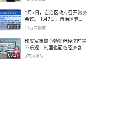
1月7日，自治区政府召开常务
会议。 1月7日，自治区党委
副书记
02:17
11万
次播放
印度军事雄心勃勃但经济前景
不乐观，韩国也面临经济衰退
风险
00:21
3万
次播放