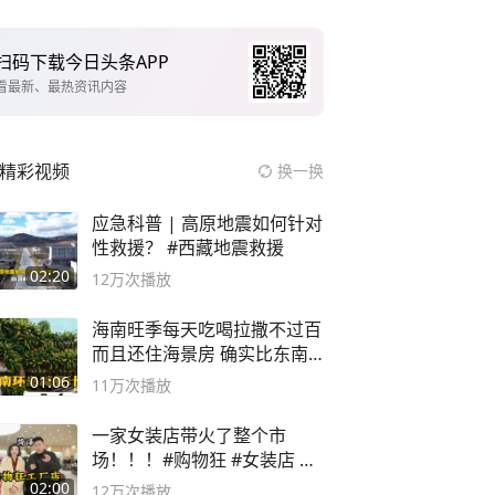
扫码下载今日头条APP
看最新、最热资讯内容
精彩视频
换一换
应急科普 | 高原地震如何针对
性救援？ #西藏地震救援
02:20
12万
次播放
海南旺季每天吃喝拉撒不过百
而且还住海景房 确实比东南
亚合适
01:06
11万
次播放
一家女装店带火了整个市
场！！！#购物狂 #女装店 #
高品质女装
02:00
12万
次播放