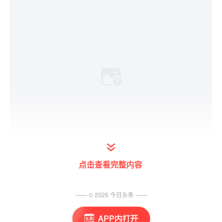
点击查看完整内容
—— ©
2026
今日头条
——
首先男士们应该好好用洗发水将头发和头皮洗
APP内打开