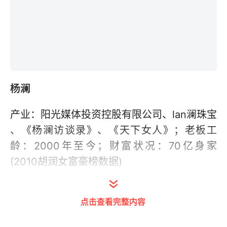
杨澜
产业：阳光媒体投资控股有限公司、lan澜珠宝
、《杨澜访谈录》、《天下女人》；老板工
龄：2000年至今；财富状况：70亿身家
(2010胡润女富豪榜数据)
欢迎拨打齐鲁网财经频道、鲁商频道新闻热线
点击查看完整内容
0531-81694991，发送邮件至
iqilucaijing@163.com，或登录齐鲁网官方微