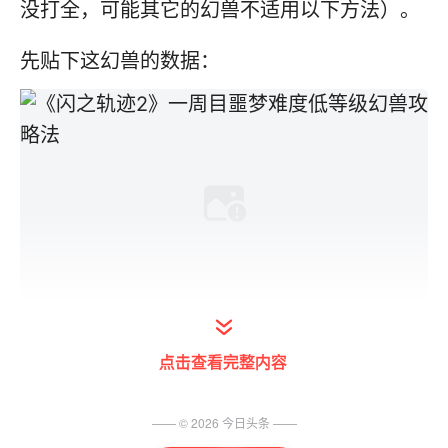
没打全，可能其它的幻兽不适用以下方法）。
先贴下这幻兽的数据：
幻兽的所有攻击都是魔法属性，虽然打得比较
点击查看完整内容
疼（全员8000左右伤害）不过是法系吗就是
个送装的了。
—— ©
2026
今日头条
——