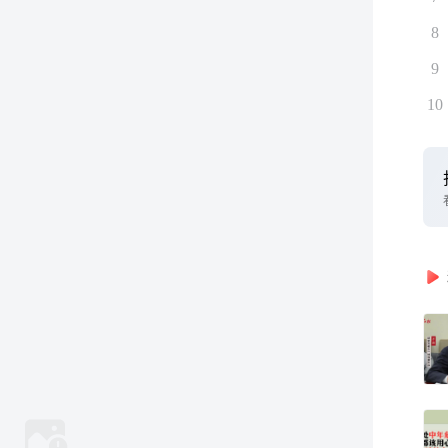
8
9
10