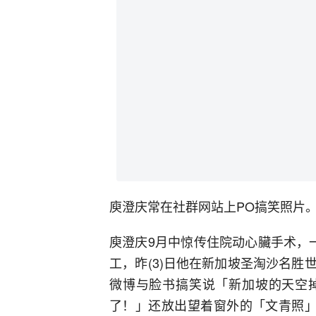
庾澄庆常在社群网站上PO搞笑照片。(图/
庾澄庆9月中惊传住院动心臟手术，
工，昨(3)日他在新加坡圣淘沙名
微博与脸书搞笑说「新加坡的天空
了！」还放出望着窗外的「文青照」