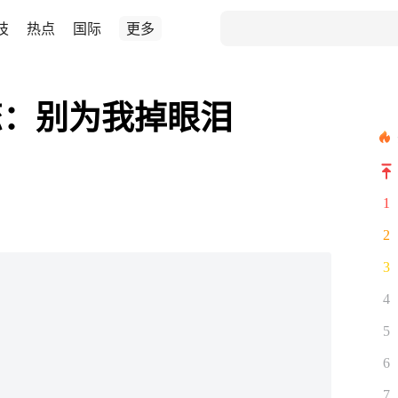
技
热点
国际
更多
恋：别为我掉眼泪
1
2
3
4
5
6
7