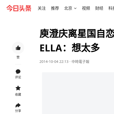
关注
推荐
北京
视频
财经
科
庾澄庆离星国自
ELLA：想太多
赞
2014-10-04 22:13
·
中時電子報
评论
收藏
分享