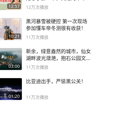
袭之路
12:57
12万
次播放
黑河暴雪被硬控 第一次现场
参加懂车帝冬测很有收获！
10:21
11万
次播放
新余，绿意盎然的城市，仙女
湖畔波光潋滟，抱石公园文化
深邃……
03:00
11万
次播放
比亚迪出手，严惩黑公关！
01:20
11万
次播放