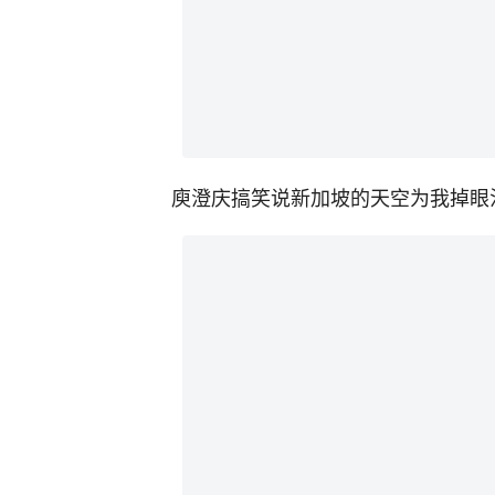
庾澄庆搞笑说新加坡的天空为我掉眼泪了。