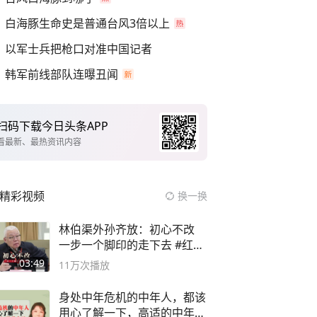
白海豚生命史是普通台风3倍以上
以军士兵把枪口对准中国记者
韩军前线部队连曝丑闻
扫码下载今日头条APP
看最新、最热资讯内容
精彩视频
换一换
林伯渠外孙齐放：初心不改
一步一个脚印的走下去 #红船
论坛
03:49
11万
次播放
身处中年危机的中年人，都该
用心了解一下，高适的中年逆