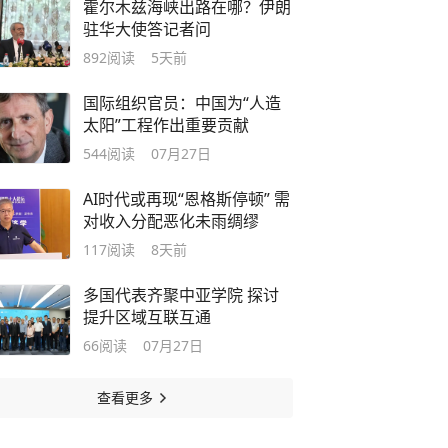
霍尔木兹海峡出路在哪？伊朗
驻华大使答记者问
892
阅读
5天前
国际组织官员：中国为“人造
太阳”工程作出重要贡献
544
阅读
07月27日
AI时代或再现“恩格斯停顿” 需
对收入分配恶化未雨绸缪
117
阅读
8天前
多国代表齐聚中亚学院 探讨
提升区域互联互通
66
阅读
07月27日
查看更多