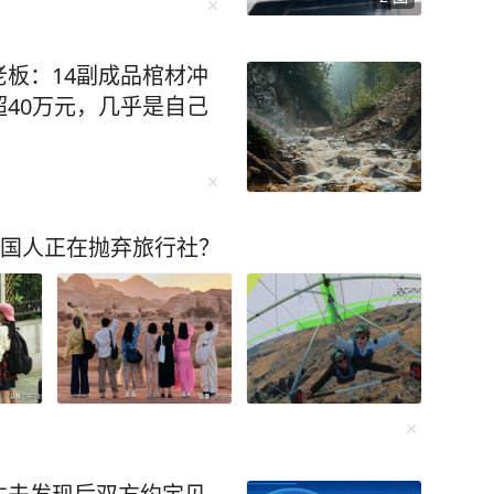
获一起饮酒后驾车“送上门”
 7月26日0时许，余杭公
站处理事故时，正在一旁
板：14副成品棺材冲
好奇心驱使，下车走上前
40万元，几乎是自己
们查酒驾吗？” 这句突兀
觉。交警回应：“在处理事
无防备地说：“我喝了瓶
舒某这一发言着实震惊了
中国人正在抛弃旅行社？
离之时，交警将其拦下：
上来！你觉得我现在会让你
气式酒精检测，初步结果为
机动车。随后，舒某被带至医
毫克/100毫升，属于醉酒驾
续饮用过两瓶啤酒及二两白
，自认为酒气已消，便驾驶
最终，舒某因醉酒驾驶机动