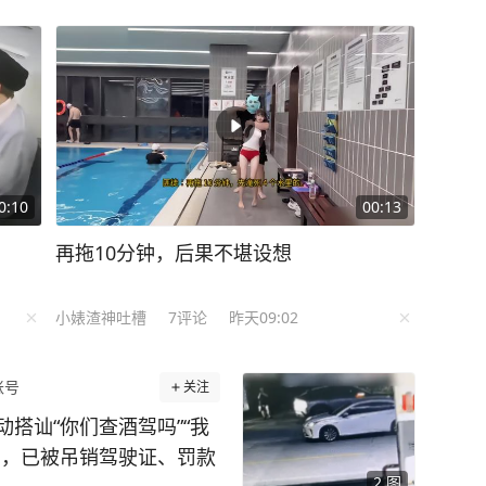
0:10
00:13
再拖10分钟，后果不堪设想
小婊渣神吐槽
7
评论
昨天09:02
账号
关注
搭讪“你们查酒驾吗”“我
驾，已被吊销驾驶证、罚款
2
图