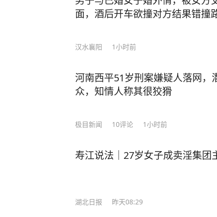
男子与已婚女子婚外情，被女方
车的违法行为，被交管部门依法吊销
面，酒后开车欲撞对方结果错撞
重新考取，并处罚款1500元。 来
齐鲁晚报
汉水襄阳
1小时前
河南西平51岁刑案嫌疑人落网，
众，知情人称其很狡猾
极目新闻
10
评论
1小时前
寿江说法｜27岁女子成卖淫集团
湖北日报
昨天08:29