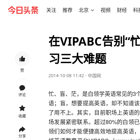
关注
推荐
北京
视频
财经
科
在VIPABC告别
习三大难题
赞
2014-10-08 11:42
·
中国网
忙、盲、茫，是白领学英语常见的3
评论
语；盲，想要提高英语，却不知道该
了用不上。其实，目前职场上英语的
收藏
场发展紧密联系。超过80%的白领
领们如何才能便捷高效地提高英语，
分享