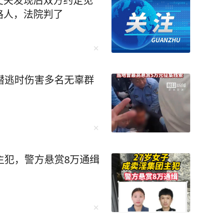
丈夫发现后双方约定见
机动车驾驶证，5年内不得
路人，法院判了
源：杭州交警、三湘都市报、
潜逃时伤害多名无辜群
主犯，警方悬赏8万通缉