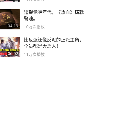
遥望觉醒年代，《热血》铸就
警魂。
04:19
10万
次播放
比反派还像反派的正派主角，
全员都是大恶人！
06:02
11万
次播放