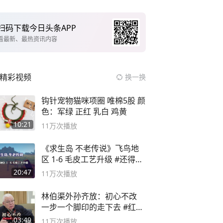
扫码下载今日头条APP
看最新、最热资讯内容
精彩视频
换一换
钩针宠物猫咪项圈 唯棉5股 颜
色：军绿 正红 乳白 鸡黄
10:21
11万
次播放
《求生岛 不老传说》飞鸟地
区 1-6 毛皮工艺升级 #还得是
主机大作
20:47
11万
次播放
林伯渠外孙齐放：初心不改
一步一个脚印的走下去 #红船
论坛
03:49
11万
次播放