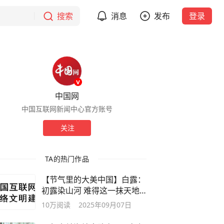
搜索
消息
发布
登录
中国网
中国互联网新闻中心官方账号
关注
TA的热门作品
【节气里的大美中国】白露：
初露染山河 难得这一抹天地
颜色
10万
阅读
2025年09月07日