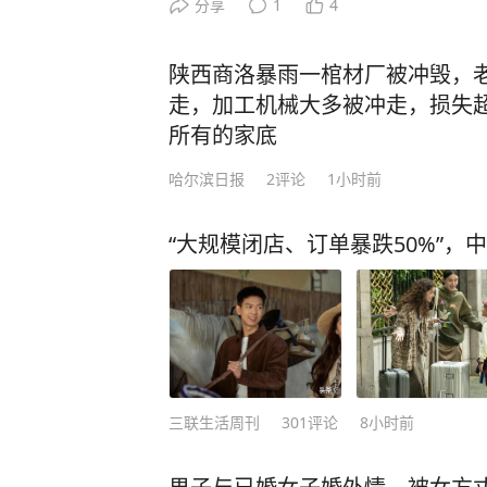
1500元 近日，杭州公安交管部门查
分享
1
4
的违法案例。一起来看看是怎么回事。
安交管大队五常中队执勤交警在加油
陕西商洛暴雨一棺材厂被冲毁，老
等候充电位的舒某见有交警在场，因
走，加工机械大多被冲走，损失超
围观“吃瓜”，并主动向交警发问：“你
所有的家底
的问话立刻引起了执勤交警的高度警
哈尔滨日报
2
评论
1小时前
故，怎么了？”面对交警问询，舒某毫
啤酒，我怕你查酒驾，我怕死了！” 
“大规模闭店、订单暴跌50%”，
在场警力。正当舒某一时语顿、想撤
“你喝了一瓶啤酒，还自告奋勇地送
走吗？”现场警力立即对舒某开展吹
95毫克/100毫升，涉嫌醉酒驾驶
院进行血液酒精检测，结果为118.2
驶。 经询问，舒某前晚8时左右连
三联生活周刊
301
评论
8小时前
酒后入睡，次日0时醒来，心存侥幸
机动车前往家对面的加油站充电。 