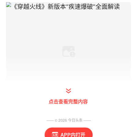
点击查看完整内容
新玩法：“疾速爆破”携手“竞技场困难”降临
—— ©
2026
今日头条
——
FPS游戏的创新很大一部分都体现在游戏玩法
APP内打开
上，在九月新版本中，其同名新玩法“疾速爆