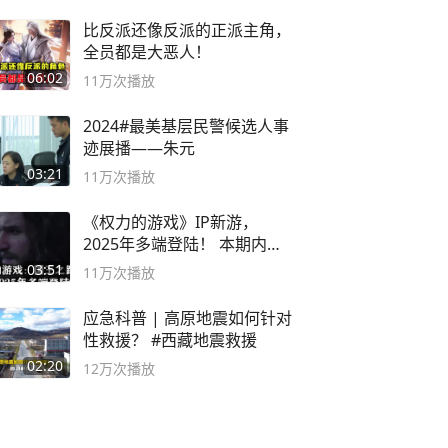
比反派还像反派的正派主角，
全员都是大恶人！
06:02
11万
次播放
2024#最美基层民警候选人事
迹展播——朱元
03:21
11万
次播放
《权力的游戏》IP新游，
2025年多端登陆！ 本期内容
概要
03:51
11万
次播放
应急科普 | 高原地震如何针对
性救援？ #西藏地震救援
02:20
12万
次播放