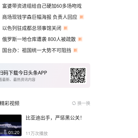
富婆带资进组给自己硬加60多场吻戏
商场现钱学森巨幅海报 负责人回应
以色列驻成都总领事馆关闭
俄罗斯一地仓库遭袭 800人被疏散
国台办：祖国统一大势不可阻挡
扫码下载今日头条APP
看最新、最热资讯内容
精彩视频
换一换
比亚迪出手，严惩黑公关！
01:20
11万
次播放