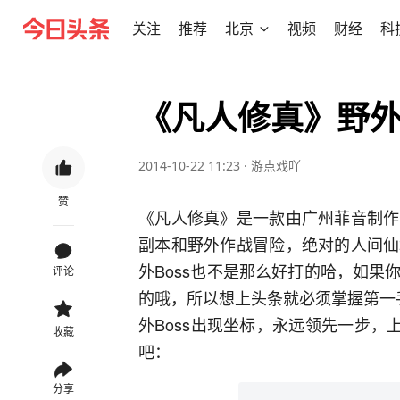
关注
推荐
北京
视频
财经
科
《凡人修真》野外
2014-10-22 11:23
·
游点戏吖
赞
《凡人修真》是一款由广州菲音制作
副本和野外作战冒险，绝对的人间仙
外Boss也不是那么好打的哈，如
评论
的哦，所以想上头条就必须掌握第一
外Boss出现坐标，永远领先一步，
收藏
吧：
分享