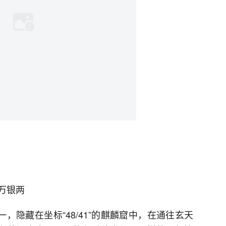
万银两
，隐藏在坐标“48/41”的麒麟窟中，在通往玄天