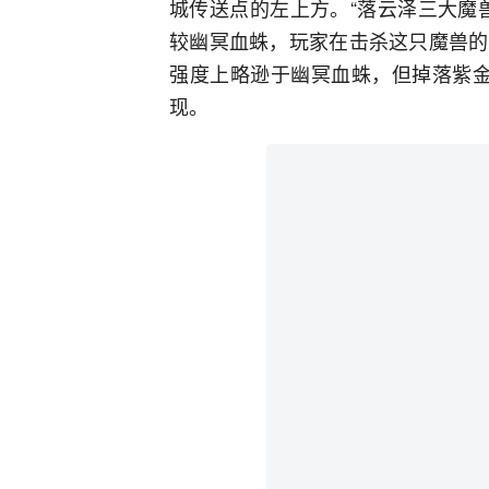
城传送点的左上方。“落云泽三大魔
较幽冥血蛛，玩家在击杀这只魔兽的
强度上略逊于幽冥血蛛，但掉落紫金
现。