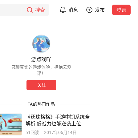
搜索
消息
发布
登录
游点戏吖
只聊真实的游戏体验，拒绝云测
评！
关注
TA的热门作品
《还珠格格》手游中期系统全
解析 低战力也能逆袭上位
51
阅读
2017年06月14日