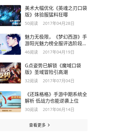
美术大幅优化《英魂之刃口袋
版》体验服猛料狂曝
50
阅读
2017年04月28日
魅力无极限，《梦幻西游》手
游阳光魅力榜全服评选阶段开
启
46
阅读
2017年04月19日
G点姿势已解锁《魔域口袋
版》圣域冒险引高潮
32
阅读
2017年07月04日
《还珠格格》手游中期系统全
解析 低战力也能逆袭上位
30
阅读
2017年06月14日
查看更多