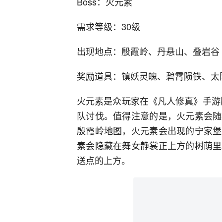
Boss：火元素
需求等级：30级
出现地点：殷霞岭、丹悬山、叠岩谷
奖励道具：镇妖灵魄、碧霄陨铁、太
火元素是众玩家在《凡人修真》手游版
队讨伐。值得注意的是，火元素会随
殷霞岭地图，火元素会出现的宁家堡
素会隐藏在舞女静裳正上方的树荫里
送点的上方。