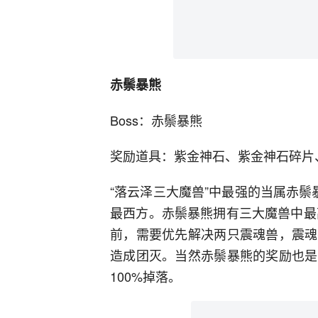
赤鬃暴熊
Boss：赤鬃暴熊
奖励道具：紫金神石、紫金神石碎片
“落云泽三大魔兽”中最强的当属赤鬃暴
最西方。赤鬃暴熊拥有三大魔兽中最
前，需要优先解决两只震魂兽，震魂
造成团灭。当然赤鬃暴熊的奖励也是
100%掉落。