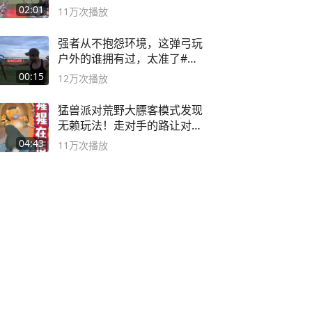
02:01
11万
次播放
强者从不抱怨环境，这弹弓玩
户外的谁拥有过，太准了#弹
弓#户外
00:15
12万
次播放
猛兽派对荒野大膘客模式发现
无赖玩法！走对手的路让对手
无路可走
04:43
11万
次播放