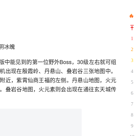
1
阴冰魄
2
3
中能见到的第一位野外Boss，30级左右就可组
机出现在殷霞岭、丹悬山、叠岩谷三张地图中。
4
附近，紫霄仙商王福的左侧。丹悬山地图，火元
5
。叠岩谷地图，火元素则会出现在通往玄天城传
6
7
8
9