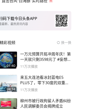
直击台风“白海豚”实时路径
扫码下载今日头条APP
看最新、最热资讯内容
精彩视频
换一换
一万元预算开局冲周年庆！第
一天就只剩3598元了 #妄想山
海
01:40
11万
次播放
来五大连池看冰封蓝电E5
PLUS了，零下30度的双重冰
封40小时全录
04:34
11万
次播放
柳州市被行政拘留人矛盾纠纷
人民调解委员会揭牌成立