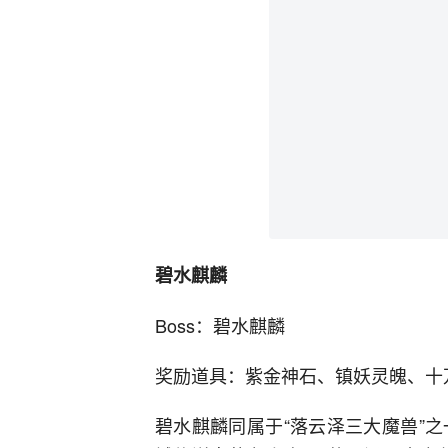
碧水麒麟
Boss：碧水麒麟
奖励道具：紫金神石、镇妖灵魄、十
碧水麒麟同属于“落云泽三大魔兽”之一