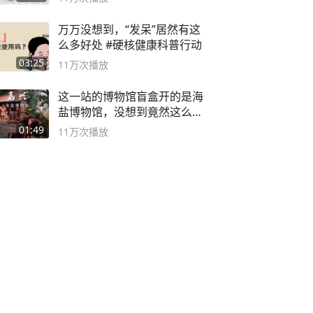
万万没想到，“发呆”居然有这
么多好处 #硬核健康科普行动
03:25
11万
次播放
这一站的博物馆盲盒开的是海
盐博物馆，没想到竟然这么好
逛！
01:49
11万
次播放