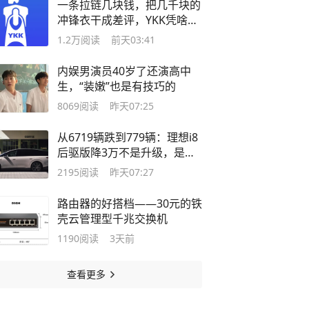
一条拉链几块钱，把几千块的
冲锋衣干成差评，YKK凭啥叫
人不敢换
1.2万
阅读
前天03:41
内娱男演员40岁了还演高中
生，“装嫩”也是有技巧的
8069
阅读
昨天07:25
从6719辆跌到779辆：理想i8
后驱版降3万不是升级，是止
血手术
2195
阅读
昨天07:27
路由器的好搭档——30元的铁
壳云管理型千兆交换机
1190
阅读
3天前
查看更多