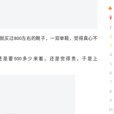
1
2
也就买过800左右的靴子，一双单鞋，觉得真心不
3
4
还是要500多少来着，还是觉得贵，于是上
5
6
7
8
9
10