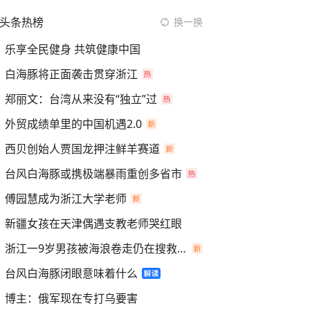
头条热榜
换一换
乐享全民健身 共筑健康中国
白海豚将正面袭击贯穿浙江
郑丽文：台湾从来没有“独立”过
外贸成绩单里的中国机遇2.0
西贝创始人贾国龙押注鲜羊赛道
台风白海豚或携极端暴雨重创多省市
傅园慧成为浙江大学老师
新疆女孩在天津偶遇支教老师哭红眼
浙江一9岁男孩被海浪卷走仍在搜救中
台风白海豚闭眼意味着什么
博主：俄军现在专打乌要害