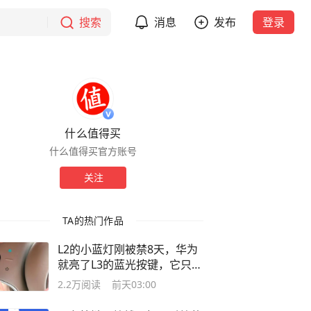
搜索
消息
发布
登录
什么值得买
什么值得买官方账号
关注
TA的热门作品
L2的小蓝灯刚被禁8天，华为
就亮了L3的蓝光按键，它只
是"升了级"
2.2万
阅读
前天03:00