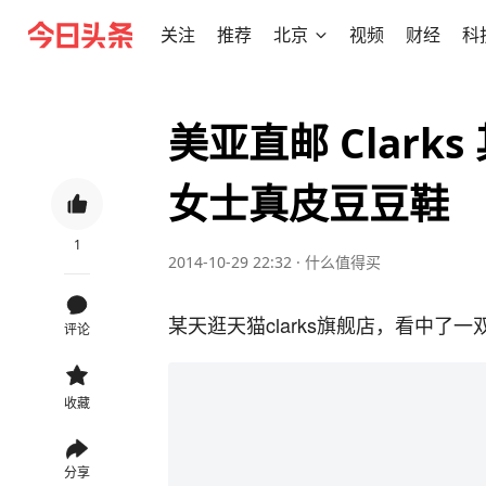
关注
推荐
北京
视频
财经
科
美亚直邮 Clarks 
女士真皮豆豆鞋
1
2014-10-29 22:32
·
什么值得买
某天逛天猫clarks旗舰店，看中了一
评论
收藏
分享