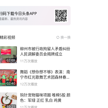
扫码下载今日头条APP
看最新、最热资讯内容
精彩视频
换一换
柳州市被行政拘留人矛盾纠纷
人民调解委员会揭牌成立
02:01
11万
次播放
舞蹈《想你想不够》表演：南
宁市红光歌舞艺术团森林春红
舞蹈队。
02:40
12万
次播放
钩针宠物猫咪项圈 唯棉5股 颜
色：军绿 正红 乳白 鸡黄
10:21
11万
次播放