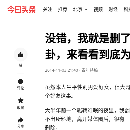
关注
推荐
北京
视频
财经
科
没错，我就是删了
卦，来看看到底
赞
2014-11-03 21:40
·
青年特稿
虽然本人生平性别男爱好女，但大哥
评论
个好友这事。
收藏
大半年前一个辗转难眠的夜里，我翻
不出所料地，离开媒体圈后，很有一
删除。
分享