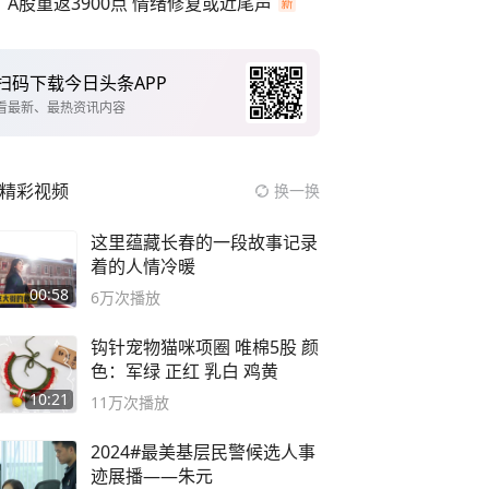
A股重返3900点 情绪修复或近尾声
扫码下载今日头条APP
看最新、最热资讯内容
精彩视频
换一换
这里蕴藏长春的一段故事记录
着的人情冷暖
00:58
6万
次播放
钩针宠物猫咪项圈 唯棉5股 颜
色：军绿 正红 乳白 鸡黄
10:21
11万
次播放
2024#最美基层民警候选人事
迹展播——朱元