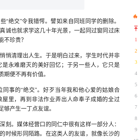
些“绝交”令我错愕。譬如来自同班同学的删除。
真诚也就求学这几十年光景，一起同过窗同过床
能不珍贵？
1
2
悄悄清理出人生。于是明白过来，学生时代并非
3
它是永难磨灭的美好回忆；于另一些人，它只是
质期便不再有价值。
4
5
同事的“绝交”。好歹当年我和他心爱的姑娘合
6
娘屋里，再到非法作业弄出人命奉子成婚的全过
足够产生一丁点友谊。
7
8
深刻。媒体经营口的同仁中很有这样一部分人：
9
的时候形同陌路。在这类人的友谊，就像长沙的