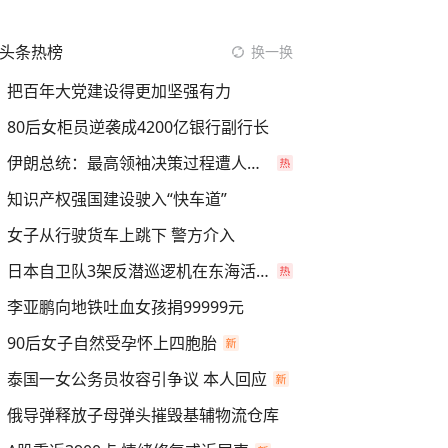
头条热榜
换一换
把百年大党建设得更加坚强有力
80后女柜员逆袭成4200亿银行副行长
伊朗总统：最高领袖决策过程遭人利用
知识产权强国建设驶入“快车道”
女子从行驶货车上跳下 警方介入
日本自卫队3架反潜巡逻机在东海活动
李亚鹏向地铁吐血女孩捐99999元
90后女子自然受孕怀上四胞胎
泰国一女公务员妆容引争议 本人回应
俄导弹释放子母弹头摧毁基辅物流仓库