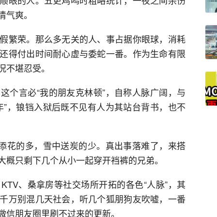
清气爽。
假繁荣。那么多无关的人、事占据你眼球，消耗
还得付出时间耐心虚与委蛇一番。作为生命有限
况不堪忍受。
这个言必“我的朋友克林顿”，自称人脉广阔，与
年”，锒铛入狱后既不见有人为其站台背书，也不
上添花的多，雪中送炭的少。真出事落难了，来搭
大概只剩下几个从小一起穿开裆裤的兄弟。
KTV、桑拿房等社交场所开拓的各色“人脉”，其
千万别混几天社会，听几个狐朋狗友吹嘘，一番
微信朋友圈里刷不过来的更新。