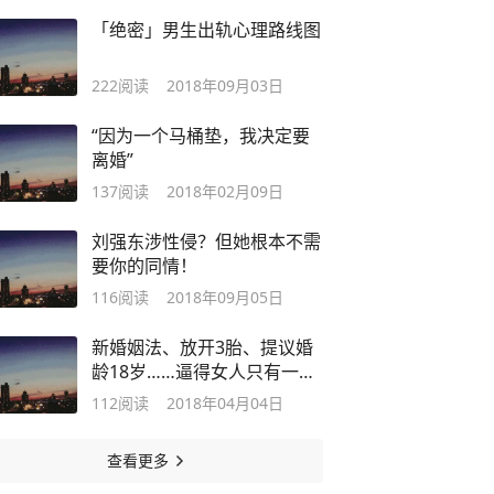
「绝密」男生出轨心理路线图
222
阅读
2018年09月03日
“因为一个马桶垫，我决定要
离婚”
137
阅读
2018年02月09日
刘强东涉性侵？但她根本不需
要你的同情！
116
阅读
2018年09月05日
新婚姻法、放开3胎、提议婚
龄18岁……逼得女人只有一条
路可走
112
阅读
2018年04月04日
查看更多