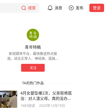
搜索
消息
发布
登录
青年特稿
新锐媒体平台，最快推送热点报
道。适合正常人、神经病、孤独患
者等各种人士。我们觉得，每个人
关注
都是一个故事。
TA的热门作品
4月女婴坠楼2次，父亲拒绝医
治：对人渣父母，真的没办法
了么？
1683
阅读
2020年12月19日