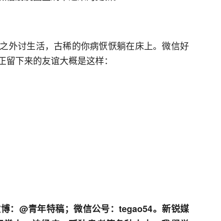
之外讨生活，古稀的你病恹恹躺在床上。微信好
正留下来的友谊大概是这样：
微博：@青年特稿
；
微信公号：tegao54
。新锐媒