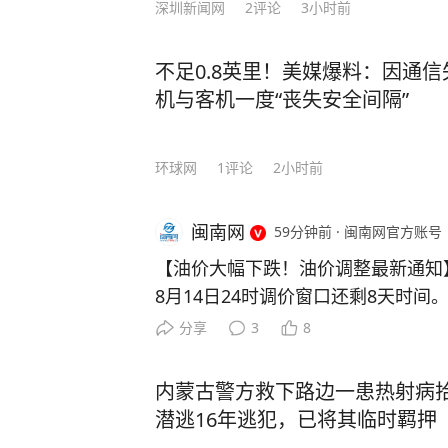
深圳新闻网
2
评论
3小时前
不足0.8英里！美媒爆料：因通
机与客机一度“丧失安全间隔”
环球网
1
评论
2小时前
闽南网
59分钟前
·
闽南网官方账号
【油价大幅下跌！油价调整最新通知】
8月14日24时调价窗口还剩8天时
预估下调幅度0.09元/升，随后连
分享
3
8
目前已经进入大幅下调区间。 按照最
0元/吨，柴油下调365元/吨。折算
内蒙古警方救下路边一患热射病
0.30元/升，95号汽油下跌0.32元/升
潜逃16年逃犯，已将其临时羁押
升。 不过需要提醒大家，计价周期仍