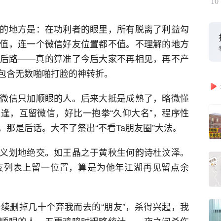
10
的地方是：在功利者的眼里，所有脱离了利益勾
值，连一个微信好友位置都不值。不理解的地方
后路——真的算准了今后大家不再相见，再不产
包含无数啪啪打脸的神转折。
微信只加顺眼的人。后来大抵是成熟了，略微懂
逢，互留微信，好比一抱拳“久仰大名”，程序性
那是后话。大不了祭出“不看Ta朋友圈”大法。
义划地绝交。如王晶之于黄秋生何韵诗杜汶泽。
友列表上留一位置，算是为他年江湖再见留点余
续删掉几十个弃我而去的“朋友”，杀得兴起，我
顺眼的人。五更鸡鸣时粗略统计，一夜之间杀伤