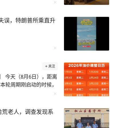
信失误，特朗普所乘直升
关注
 今天（8月6日），距离
间。本轮周期刚启动的时候，
续三个工作日跌幅不断扩张，
新测算，预计汽油下调38
零售价，92号汽油预计下跌
拾荒老人，调查发现系
，0号柴油下跌0.31元/
有6个统计日，变数尚