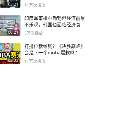
03:21
11万
次播放
印度军事雄心勃勃但经济前景
不乐观，韩国也面临经济衰退
风险
00:21
3万
次播放
打排位就给钱？《决胜巅峰》
会是下一个moba爆款吗？#
决胜巅峰
03:33
11万
次播放