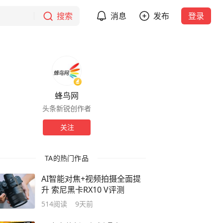
搜索
消息
发布
登录
蜂鸟网
头条新锐创作者
关注
TA的热门作品
AI智能对焦+视频拍摄全面提
升 索尼黑卡RX10 V评测
514
阅读
9天前