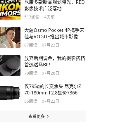
尼康多款新品规划曝光，RED
影像技术广泛落地
513
阅读
4天前
大疆Osmo Pocket 4P携手宋
佳与VOGUE推出城市影像短
片《光影漫游》
87
阅读
07月22日
放弃后期调色，我的摄影搭档
首选适马BF！
78
阅读
07月28日
仅795g的长变焦头 尼克尔Z
70-180mm F2.8售价7366
56
阅读
07月22日
查看更多