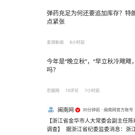
弹药充足为何还要追加库存？特
点紧张
澎湃新闻
8小时前
今年是“晚立秋”，“早立秋冷飕飕
吗？
京报网
10
评论
7小时前
闽南网
30分钟前
·
闽南网官方账号
【浙江省金华市人大常委会副主任陈
调查】 据浙江省纪委监委消息：浙