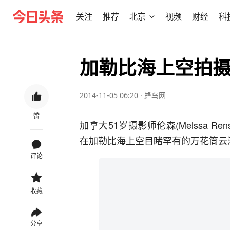
关注
推荐
北京
视频
财经
科
加勒比海上空拍
2014-11-05 06:20
·
蜂鸟网
赞
加拿大51岁摄影师伦森(Melssa 
在加勒比海上空目睹罕有的万花筒云
评论
收藏
分享