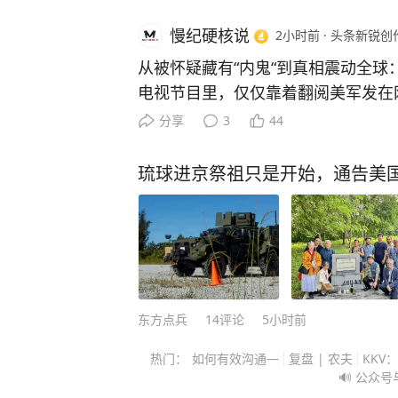
慢纪硬核说
2小时前
·
头条新锐创
从被怀疑藏有“内鬼“到真相震动全球
电视节目里，仅仅靠着翻阅美军发在
张民用气象图表，再加上几篇例行新
分享
3
44
了美军舰队的隐秘航线和抵达时间。
家，中国人民解放军国防大学教授，..
琉球进京祭祖只是开始，通告美
美军的一支主力舰队在亚太海域进行
机动部署。 为了确保行程不被提前
格的无线电静默，甚至在出港前故意
企图干扰外界的判断。 在美军高层
是一次完美的隐身机动 然而，就在
计划航行时，中国国防大学教授李莉
东方点兵
14
评论
5小时前
里，对着地图清晰地画出了这支舰队
热门：
如何有效沟通—
复盘 | 农夫
KKV
接下来会在哪个节点转向、预计什么
🔊 公众号
出了极其精确的时间表。 这个判断