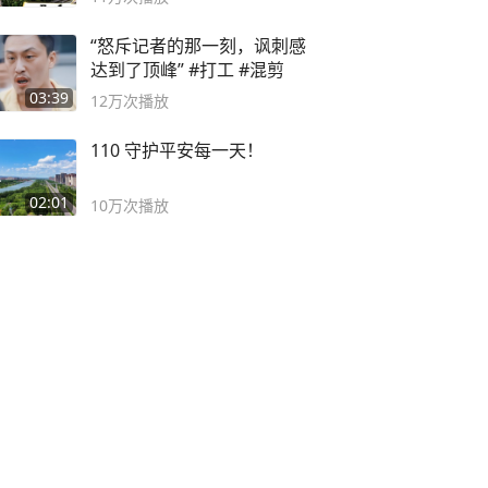
“怒斥记者的那一刻，讽刺感
达到了顶峰” #打工 #混剪
03:39
12万
次播放
110 守护平安每一天！
02:01
10万
次播放