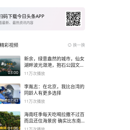
扫码下载今日头条APP
看最新、最热资讯内容
精彩视频
换一换
新余，绿意盎然的城市，仙女
湖畔波光潋滟，抱石公园文化
深邃……
03:00
11万
次播放
李胤志：在北京，我比台湾的
同龄人有更多选择
07:43
11万
次播放
海南旺季每天吃喝拉撒不过百
而且还住海景房 确实比东南
亚合适
01:06
11万
次播放