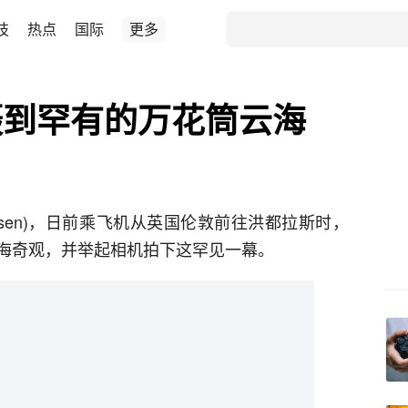
技
热点
国际
更多
摄到罕有的万花筒云海
Rensen)，日前乘飞机从英国伦敦前往洪都拉斯时，
海奇观，并举起相机拍下这罕见一幕。