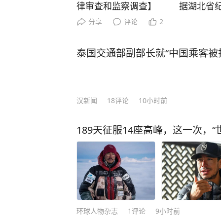
律审查和监察调查】 据湖北省纪
市人大常委会党组副书记、副主任林
分享
评论
2
目前正接受湖北省纪委监委纪律审
省纪委监委）
泰国交通部副部长就“中国乘客被
汉新闻
18
评论
10小时前
189天征服14座高峰，这一次，
环球人物杂志
1
评论
9小时前