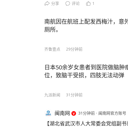
任陈峰齐涉嫌严重违纪违法，主动投
分享
评论
1
委监委纪律审查和监察调查。 （浙
南航因在航班上配发西梅汁，意
厕所。
齐鲁壹点
29分钟前
日本50余岁女患者到医院做脑肿
位，致脑干受损，四肢无法动弹
九派新闻
31分钟前
闽南网
31分钟前
·
闽南网官方账号
【湖北省武汉市人大常委会党组副书