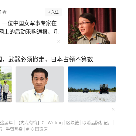
作者
关注
：一位中国女军事专家在
网上的后勤采购通报、几
闻，就分毫不差地推演出
 信源：李莉(军事问题专
. - 百度百科 那段时间，
国，武器必须撤走，日本占领不算数
了一次自认为极其隐蔽的
曝光，这支舰队实行了严
释放了一些烟雾弹信息，
的计划里，这次航行应该
舰队还在大洋上按照预定
却在一档公开的电视节目
的航行轨迹 甚至连他们
：这届年
【亢龙有悔】C
Writing
区块链
取消品牌标记，
时间抵达关键海域，都给
与
手臂热身
#18 囤货原
一经播出，大洋彼岸立刻