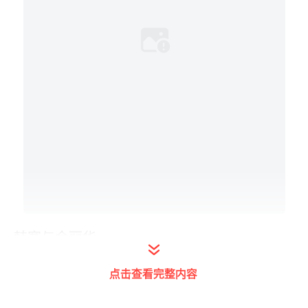
韩寒与金丽华
早在韩寒传出与赵卓娜的绯闻时，就曾传出韩
点击查看完整内容
寒妻子金丽华怀孕的消息，当时有媒体向韩寒