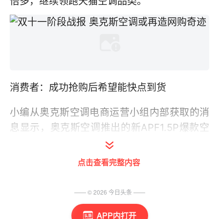
倍多，继续领跑天猫空调品类。
消费者：成功抢购后希望能快点到货
小编从奥克斯空调电商运营小组内部获取的消
息显示，奥克斯空调推出的新APF1.5P爆款空
调、大2P土豪金挂机、3P柜机等多品类产
品，都赢得了消费者的认可，网络订单纷至沓
点击查看完整内容
来，销量喜人。
—— ©
2026
今日头条
——
其中，核心单品新APF1.5P订单量更是瞬间爆
棚。此款产品，自0时开抢那一刻起，电商页
APP内打开