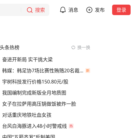
搜索
消息
发布
登录
头条热榜
换一换
奋进开新局 实干挑大梁
韩媒：韩足协7场比赛性贿赂20名裁判
宇树科技发行价格150.80元/股
我国编制完成新版全月地质图
女子在拉萨用高压锅做饭被炸一脸
对话重庆地铁吐血女孩
台风白海豚进入48小时警戒线
中国“五箭齐发”反制美国