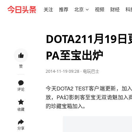
关注
推荐
北京
视频
财经
科
DOTA211月1
PA至宝出炉
赞
2014-11-19 09:28
·
电玩巴士
今天DOTA2 TEST客户端更新，
评论
放，PA幻影刺客至宝无双诡魅加入
的珍藏宝箱加入。
收藏
分享