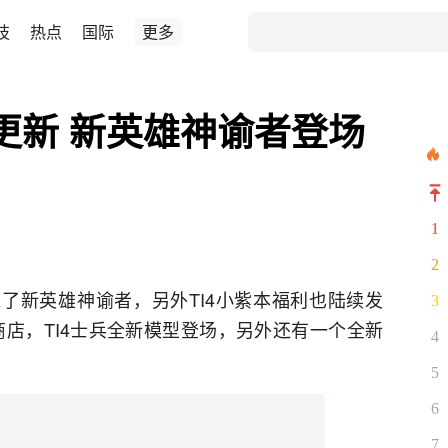
技
热点
国际
更多
9日更新 新英雄神谕者登场
1
2
加入了新英雄神谕者，另外TI4小紫本福利也陆续发
3
商店，TI4士兵全新模型登场，另外还有一个全新
4
5
6
7