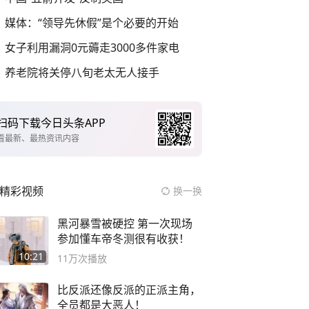
媒体：“领导先休假”是个必要的开始
女子利用漏洞0元薅走3000多件家电
养老院将关停八旬老太无人接手
扫码下载今日头条APP
看最新、最热资讯内容
精彩视频
换一换
黑河暴雪被硬控 第一次现场
参加懂车帝冬测很有收获！
10:21
11万
次播放
比反派还像反派的正派主角，
全员都是大恶人！