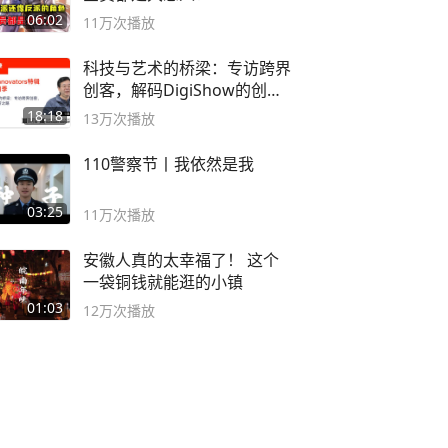
06:02
11万
次播放
科技与艺术的桥梁：专访跨界
创客，解码DigiShow的创新
之路
18:18
13万
次播放
110警察节丨我依然是我
03:25
11万
次播放
安徽人真的太幸福了！ 这个
一袋铜钱就能逛的小镇
01:03
12万
次播放