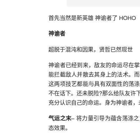
首先当然是新英雄 神谕者了 HOHO
神谕者
超脱于混沌和因果，贤哲已然现世
神谕者已经到来，敌友的命运尽在掌
能拦截敌人并散去其身上的法术。而
这两项技艺都能与具有双面性的荡涤
不在话下。还未脱险?那么给队友许
充分认识自己的命运。身为神谕者，
– 将力量引导为蕴含荡涤
气运之末
态效果。