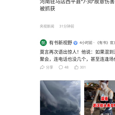
河南驻马店西平县“7·30”故意
被抓获
央视新闻
31分钟前
有书新视野
4小时前
·
《有书》官
莫言再次语出惊人！他说：如果混到
聚会，连电话也没几个，甚至连逢场
来独往，那么你真要庆祝，说明你悟
分享
48
301
很多人不知道，这句话背后藏着莫言
为首位获得诺贝尔文学奖的中国籍作
了大半辈子乡土故事，骨子里自带不
消息刚传开那会，他家的门槛差点被
戚拎着土特产上门，多年没联系的同
托了几层关系也要见他一面。 这些