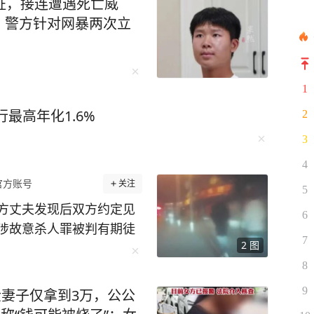
证，接连遭遇死亡威
，警方针对网暴两次立
1
最高年化1.6%
2
3
4
官方账号
关注
5
方丈夫发现后双方约定见
6
涉故意杀人罪被判有期徒
7
2
图
生一起车祸，一男子陈宇
天，肇事司机龚豪（化
8
知道怎么就撞到人了”。
9
金妻子仅拿到3万，公公
龚豪开车前把油门踩得轰