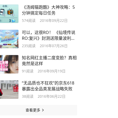
《汤姆猫跑酷》大神攻略：5
分钟搞定每日任务
574
阅读
2016年09月22日
可以，这很RO！ 《仙境传说
RO:复兴》封测送限量波利抱
枕
235
阅读
2016年07月26日
知名网红主播二度变脸？真相
竟然是这样
91
阅读
2016年09月19日
“无品质也不狂欢”的京东618
暴露出全品类发展战略失败
38
阅读
2016年06月22日
查看更多