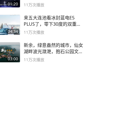
01:20
11万
次播放
来五大连池看冰封蓝电E5
PLUS了，零下30度的双重冰
封40小时全录
04:34
11万
次播放
新余，绿意盎然的城市，仙女
湖畔波光潋滟，抱石公园文化
深邃……
03:00
11万
次播放