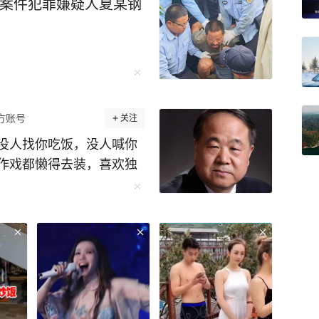
伤害案件犯罪嫌疑人夏某钢
方账号
关注
没人找你吃饭，没人喊你
作戏都懒得去装，喜欢独
透了人性，看透了人生！
亲身踩过的人情大坑。 作
家，他出身山东农村，写
愿驳人面子的厚道。 获奖
踏破。 八竿子打不着的亲
学突然打来电话，陌生人
人里没几个是真来聊文学