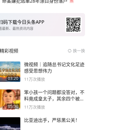
命案嫌犯逃窜28年漂白身份落户
扫码下载今日头条APP
看最新、最热资讯内容
精彩视频
换一换
微视频｜追随总书记文化足迹
感受思想伟力
03:20
11万
次播放
笨小孩一个问题都没答对，不
料竟成皇太子，其余四个被处
死
05:30
11万
次播放
比亚迪出手，严惩黑公关！