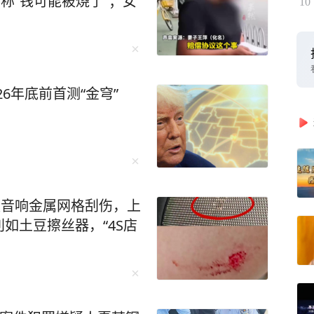
称“钱可能被烧了”；女
10
人前明显打了方向盘，绕
性。警方还在行车记录仪
通话，双方约好在附近见
名）是婚外情关系。事发当
加亲戚聚会，饭后，她又
26年底前首测“金穹”
后，钱云给丈夫雷谦打电
结账，逃单跑掉，最后是
豪给钱云打来了电话。本
深夜给妻子打电话，与龚
面。龚豪到达后，在酒精
被音响金属网格刮伤，上
敌一行人”撞了过去。而
如土豆擦丝器，“4S店
的陈宇…… 最终，四川省
豪有期徒刑十三年。龚豪
人民法院作出终审裁定，
闻