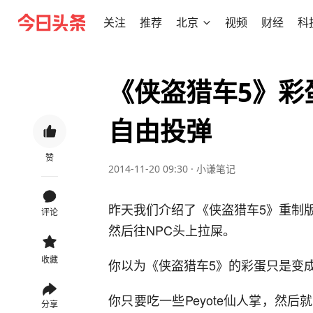
关注
推荐
北京
视频
财经
科
《侠盗猎车5》彩
自由投弹
赞
2014-11-20 09:30
·
小谦笔记
昨天我们介绍了《侠盗猎车5》重制
评论
然后往NPC头上拉屎。
收藏
你以为《侠盗猎车5》的彩蛋只是变
你只要吃一些Peyote仙人掌，然
分享