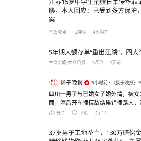
江苏15岁中学生捐赠日军侵华罪
胁，本人回应：已受到多方保护
案
齐鲁壹点
12
评论
4小时前
5年期大额存单“重出江湖”，四大行
大众新闻-大众日报
1
评论
4天前
扬子晚报
9小时前
·
《扬子晚报》
四川一男子与已婚女子婚外情，被女
面，酒后开车撞情敌结果错撞路人，
刑十三年 四川兴文县午夜时分曾发
分享
评论
14
（化名）被撞，生命垂危。事发第二
名）主动向警方投案，说自己酒后“不
37岁男子工地坠亡，130万赔偿
然而，民警仔细查看现场监控发现，