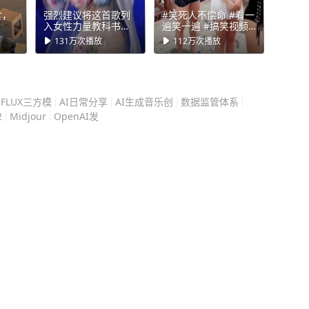
想借他的名头撑场面，提
食，
强烈建议将这首歌列
#笑死人不偿命 #看一
可能早就直接拒了，可莫言
入女性力量教科书！
遍笑一遍 #搞笑视频
#野心家#张靓颖#张
专治不开心
他硬着头皮应下不少事，有
131万
次播放
112万
次播放
靓
忙周转，平白耗了不少写
，常来的都是来求好处的，
，很少登门。 熬了大半
FLUX三方模
AI日常分享
AI生成音乐创
数据监管体系
2
Midjour
OpenAI发
有提前预约的访客一律不
机都常常调成静音，只回
了就忘本，难听的话传了不
七八糟的人情拉扯，他终于
必要的工作，其余时间要么
对着稿纸琢磨新故事。 不
头皮答应自己不想做的
过半百经历了这一遭，他把
揉进了故事里。 沉淀多年
故事，每个都戳中了当代人