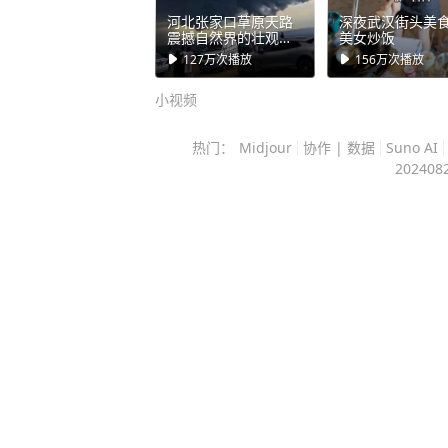
的，要么是求他帮忙找工作，要么是
河北张家口草原天路
深夜武汉街头美
的要求一个比一个难办。 换做旁人
震撼自然界的壮观景
美女炒饭
象！
总觉得乡里乡亲的，抹不开面子。 
127万
次播放
156万
次播放
时候明明自己办不到，也要托朋友帮
小视频
作的精力。 次数多了他才反应过来
真正能聊几句的旧友，反倒怕打扰他
热门：
Midjour
协作 | 数据
Suno AI
202408
年，他终于下定决心改了规矩。 没
见，没必要的饭局一概推掉，就连手
重要的消息。 一开始还有人说他红
少，他也没往心里去。 没了那些乱
能安安稳稳坐回书桌前。 每天除了
读书，要么在院子里侍弄花草，或是
用再对着不熟的人赔笑，不用再硬着
事，日子反倒过得踏实了很多。 年
这些年见过的人情冷暖、世态炎凉都
后推出的《晚熟的人》，整整12个