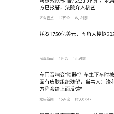
转移钱款称“替儿还了外债”，亲属
隆轰隆响，启动车辆后迅速提速，撞
方已报警，法院介入核查
进去撞人后再绕出来，有很强的目的
齐鲁壹点
17
评论
8小时前
中发现，事故发生前，龚豪曾与一人
面。 原来，龚豪与一女子钱云（化
晚，钱云先与其丈夫雷谦（化名）参
耗资1750亿美元，五角大楼拟20
和龚豪一行人去KTV唱歌。娱乐结束
话，让他来接自己。龚豪因为没有钱
赶来的雷谦结了账。恰好在此时，龚
澎湃新闻
1
评论
1小时前
就一腔怒火的雷谦，看到有陌生男子
豪在电话中爆发激烈争吵，并约定见
车门音响变“暗器”？车主下车时
和怒火的刺激下，开车朝他以为的“情
面有皮肤组织残留，当事人：锋利
被撞的，其实是刚刚和亲友聚餐结束
方称会给上面反馈”
兴文县人民法院以故意杀人罪判处龚
不服，提出上诉。四川省宜宾市中级
龙头新闻
15
评论
昨天07:47
驳回上诉，维持原判。 来源 央视新