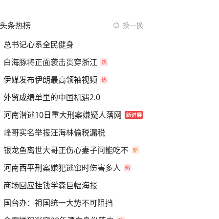
头条热榜
换一换
总书记心系全民健身
白海豚将正面袭击贯穿浙江
伊媒发布伊朗最高领袖视频
外贸成绩单里的中国机遇2.0
河南潜逃10日重大刑案嫌疑人落网
峰哥实名举报汪海林偷税漏税
银龙鱼离世大哥正伤心妻子问能吃不
河南西平刑案嫌犯逃窜时伤害多人
商场回应挂钱学森巨幅海报
国台办：祖国统一大势不可阻挡