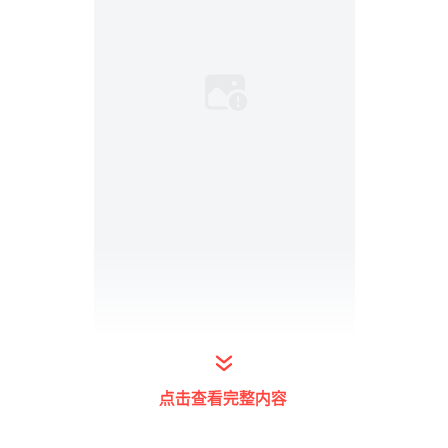
点击查看完整内容
邓肯，NBA篮球巨星，马刺的中锋、攻防体系
的轴心。