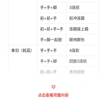
手+手+脚
3连招
前+前+手
前冲连踢
前+前+手+手
连踢接上踢
手+脚一起按
砸地群伤
拿剑（耗蓝）
手+手+手
4连砍
手+手+脚
回旋3连砍
前+前+手
丢剑前砍
前+前+脚
回旋2连砍
前+前+脚
回旋3连砍
点击查看完整内容
前+前+剑
砸地群伤