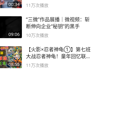
00:34
11万
次播放
“三微”作品展播｜微视频：斩
断伸向企业“秘钥”的黑手
09:06
10万
次播放
【火影×忍者神龟①】第七班
大战忍者神龟！童年回忆联动
论武？
08:55
11万
次播放