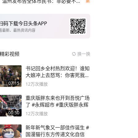
温州发布告全体市民书：非必要不外出
扫码下载今日头条APP
看最新、最热资讯内容
精彩视频
换一换
书记回乡全村热烈欢迎！谁知
大娘冲上去怒骂：你害死我儿
子
07:15
12万
次播放
重庆版胖东来也开到吾悦广场
了 #永辉超市 #重庆版胖永辉
00:50
12万
次播放
新年新气象又一部佳作诞生 #
国漫猫行东方传递文化自信