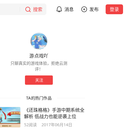
搜索
消息
发布
登录
游点戏吖
只聊真实的游戏体验，拒绝云测
评！
关注
TA的热门作品
《还珠格格》手游中期系统全
解析 低战力也能逆袭上位
52
阅读
2017年06月14日