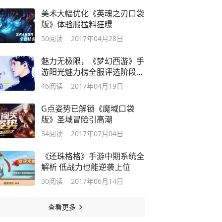
美术大幅优化《英魂之刃口袋
版》体验服猛料狂曝
50
阅读
2017年04月28日
魅力无极限，《梦幻西游》手
游阳光魅力榜全服评选阶段开
启
46
阅读
2017年04月19日
G点姿势已解锁《魔域口袋
版》圣域冒险引高潮
34
阅读
2017年07月04日
《还珠格格》手游中期系统全
解析 低战力也能逆袭上位
30
阅读
2017年06月14日
查看更多