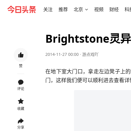
关注
推荐
北京
视频
财经
科
Brightston
2014-11-27 00:00
·
游点戏吖
赞
在地下室大门口，拿走左边凳子上的
门，这样我们便可以顺利进去查看详
评论
收藏
分享