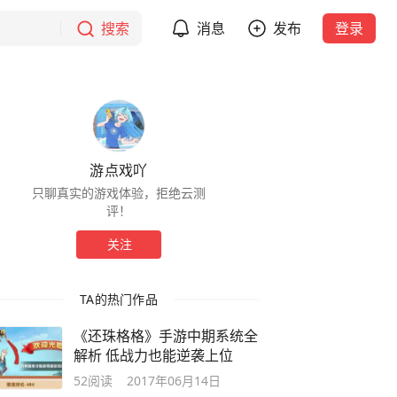
搜索
消息
发布
登录
游点戏吖
只聊真实的游戏体验，拒绝云测
评！
关注
TA的热门作品
《还珠格格》手游中期系统全
解析 低战力也能逆袭上位
52
阅读
2017年06月14日