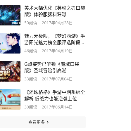
美术大幅优化《英魂之刃口袋
版》体验服猛料狂曝
50
阅读
2017年04月28日
魅力无极限，《梦幻西游》手
游阳光魅力榜全服评选阶段开
启
46
阅读
2017年04月19日
G点姿势已解锁《魔域口袋
版》圣域冒险引高潮
33
阅读
2017年07月04日
《还珠格格》手游中期系统全
解析 低战力也能逆袭上位
30
阅读
2017年06月14日
查看更多