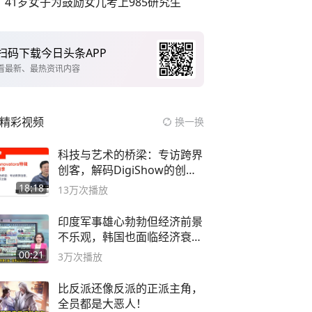
41岁女子为鼓励女儿考上985研究生
扫码下载今日头条APP
看最新、最热资讯内容
精彩视频
换一换
科技与艺术的桥梁：专访跨界
创客，解码DigiShow的创新
之路
18:18
13万
次播放
印度军事雄心勃勃但经济前景
不乐观，韩国也面临经济衰退
风险
00:21
3万
次播放
比反派还像反派的正派主角，
全员都是大恶人！