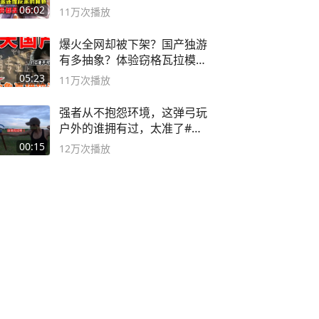
06:02
11万
次播放
爆火全网却被下架？国产独游
有多抽象？体验窃格瓦拉模拟
器！
05:23
11万
次播放
强者从不抱怨环境，这弹弓玩
户外的谁拥有过，太准了#弹
弓#户外
00:15
12万
次播放