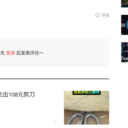
举报
请先
登录
后发表评论～
出108元剪刀