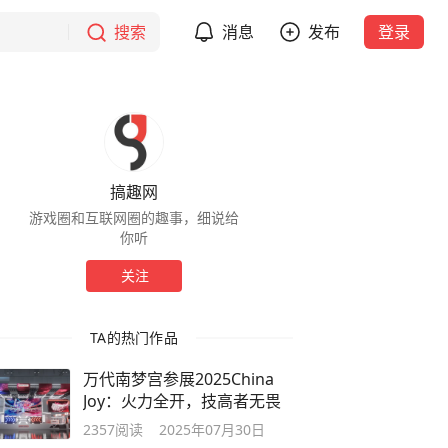
搜索
消息
发布
登录
搞趣网
游戏圈和互联网圈的趣事，细说给
你听
关注
TA的热门作品
万代南梦宫参展2025China
Joy：火力全开，技高者无畏
2357
阅读
2025年07月30日