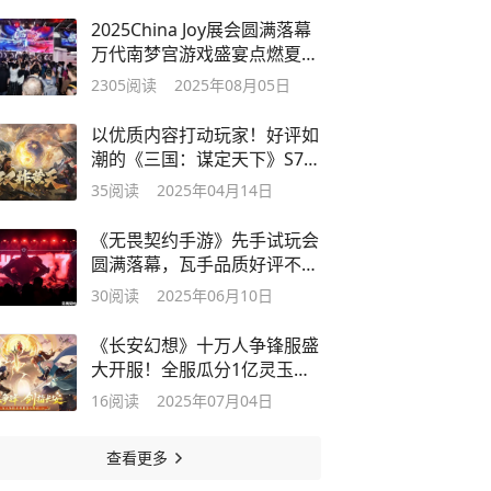
2025China Joy展会圆满落幕
万代南梦宫游戏盛宴点燃夏日
激情
2305
阅读
2025年08月05日
以优质内容打动玩家！好评如
潮的《三国：谋定天下》S7赛
季已上线
35
阅读
2025年04月14日
《无畏契约手游》先手试玩会
圆满落幕，瓦手品质好评不
断！
30
阅读
2025年06月10日
《长安幻想》十万人争锋服盛
大开服！全服瓜分1亿灵玉，
热血开战
16
阅读
2025年07月04日
查看更多