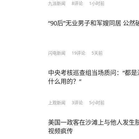
九派新闻
8
评论
1小时前
“90后”无业男子和军嫂同居 公
闪电新闻
19
评论
5天前
中央考核巡查组当场质问：“都是
什么用的？”
上观新闻
3
评论
5小时前
美国一政客在沙滩上与他人发生
视频疯传