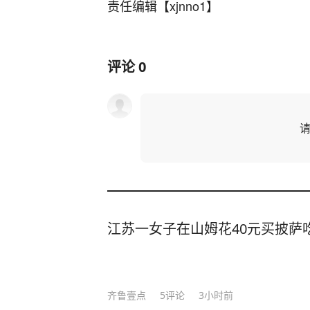
责任编辑【xjnno1】
评论
0
江苏一女子在山姆花40元买披萨吃
齐鲁壹点
5
评论
3小时前