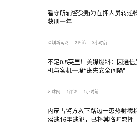
看守所辅警受贿为在押人员转递
获刑一年
深圳新闻网
2
评论
3小时前
不足0.8英里！美媒爆料：因通
机与客机一度“丧失安全间隔”
环球网
1
评论
1小时前
内蒙古警方救下路边一患热射病
潜逃16年逃犯，已将其临时羁押