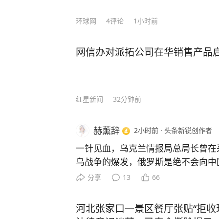
环球网
4
评论
1小时前
网信办对派拓公司在华销售产品
红星新闻
32分钟前
赫薰辞
2小时前
·
头条新锐创作者
一针见血，乌克兰情报局总局长曾在
乌战争的爆发，俄罗斯是绝不会向中国
总觉得自己还能两头玩，一边卖气给
分享
13
66
做点能源生意，心里留着后路。可
战争一打响，西方的制裁打破了俄罗
河北张家口一景区餐厅张贴“拒收
汇储备被冻结、金融体系被踢出国际