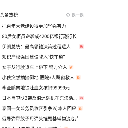
头条热榜
换一换
把百年大党建设得更加坚强有力
80后女柜员逆袭成4200亿银行副行长
伊朗总统：最高领袖决策过程遭人利用
知识产权强国建设驶入“快车道”
女子从行驶货车上跳下 警方介入
小伙突然抽搐倒地 医院3人跳窗救人
李亚鹏向地铁吐血女孩捐99999元
日本自卫队3架反潜巡逻机在东海活动
泰国一女公务员妆容引争议 本人回应
俄导弹释放子母弹头摧毁基辅物流仓库