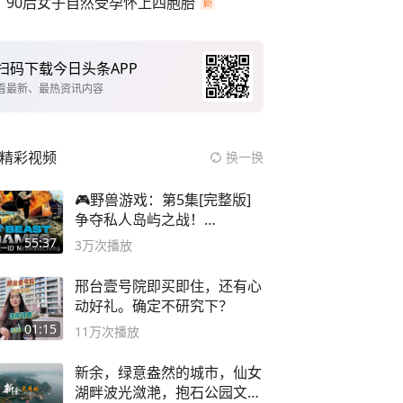
90后女子自然受孕怀上四胞胎
扫码下载今日头条APP
看最新、最热资讯内容
精彩视频
换一换
🎮野兽游戏：第5集[完整版]
争夺私人岛屿之战！
#MrBeastChina
55:37
3万
次播放
邢台壹号院即买即住，还有心
动好礼。确定不研究下？
01:15
11万
次播放
新余，绿意盎然的城市，仙女
湖畔波光潋滟，抱石公园文化