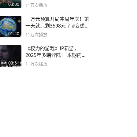
深邃……
03:00
11万
次播放
一万元预算开局冲周年庆！第
一天就只剩3598元了 #妄想山
海
01:40
11万
次播放
《权力的游戏》IP新游，
2025年多端登陆！ 本期内容
概要
03:51
11万
次播放