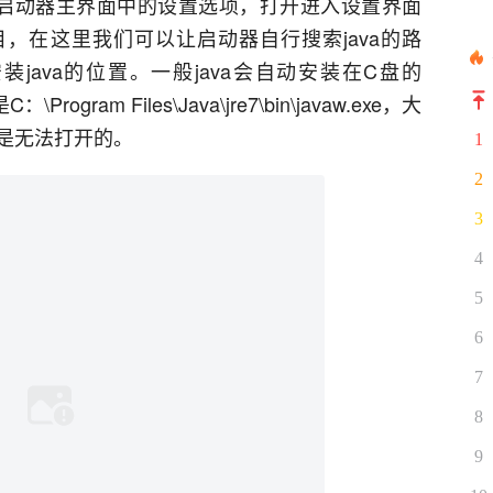
启动器主界面中的设置选项，打开进入设置界面
目，在这里我们可以让启动器自行搜索java的路
java的位置。一般java会自动安装在C盘的
rogram Files\Java\jre7\bin\javaw.exe，大
是无法打开的。
1
2
3
4
5
6
7
8
9