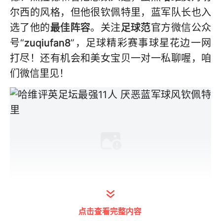
尔西的风格，但他很钦佩特里，蓝军队长也入
选了他的
最佳阵容
。关注
足球范
官方微信公众
号“
zuqiufan8
”，足球精彩赛事球星花边一网
打尽！还有机会和美女宝贝一对一私聊喔，咱
们微信里见！
点击查看完整内容
哈维解释了他为何选择利物浦队长杰拉德：“约