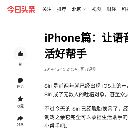
关注
推荐
北京
视频
财经
科
iPhone篇：让
活好帮手
赞
2014-12-15 21:54
·
瓦力评测
Siri 是前两年就已经出现 iOS
评论
Siri 成了无数人的吐槽对象，甚至众屌
收藏
不过今天的 Siri 已经脱胎换骨了，
调戏之余它完全可以承担生活助手的
小帮手吧。
分享