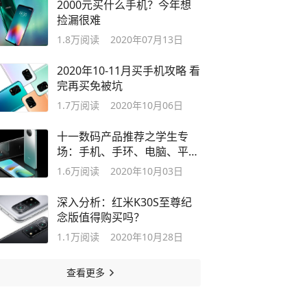
2000元买什么手机？今年想
捡漏很难
1.8万
阅读
2020年07月13日
2020年10-11月买手机攻略 看
完再买免被坑
1.7万
阅读
2020年10月06日
十一数码产品推荐之学生专
场：手机、手环、电脑、平板
电脑
1.6万
阅读
2020年10月03日
深入分析：红米K30S至尊纪
念版值得购买吗？
1.1万
阅读
2020年10月28日
查看更多