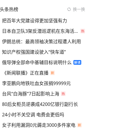
头条热榜
换一换
把百年大党建设得更加坚强有力
日本自卫队3架反潜巡逻机在东海活动
伊朗总统：最高领袖决策过程遭人利用
知识产权强国建设驶入“快车道”
俄导弹全部命中基辅目标说明什么
《新闻联播》正在直播
李亚鹏向地铁吐血女孩捐99999元
台风“白海豚”7日起影响上海
80后女柜员逆袭成4200亿银行副行长
24小时不关空调 电费会更低吗
女子利用漏洞0元薅走3000多件家电