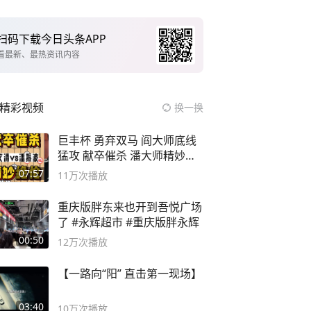
扫码下载今日头条APP
看最新、最热资讯内容
精彩视频
换一换
巨丰杯 勇弃双马 阎大师底线
猛攻 献卒催杀 潘大师精妙入
局
07:57
11万
次播放
重庆版胖东来也开到吾悦广场
了 #永辉超市 #重庆版胖永辉
00:50
12万
次播放
【一路向“阳” 直击第一现场】
03:40
10万
次播放