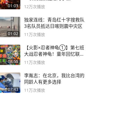
01:03
12万
次播放
独家连线：青岛红十字搜救队
3名队员抵达日喀则震中灾区
01:02
11万
次播放
【火影×忍者神龟①】第七班
大战忍者神龟！童年回忆联动
论武？
08:55
11万
次播放
李胤志：在北京，我比台湾的
同龄人有更多选择
07:43
11万
次播放