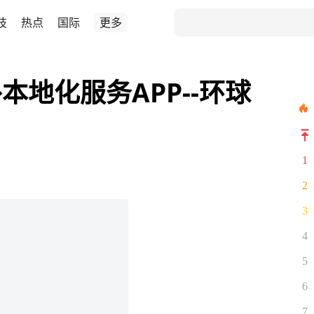
技
热点
国际
更多
地化服务APP--环球
1
2
3
4
5
6
7