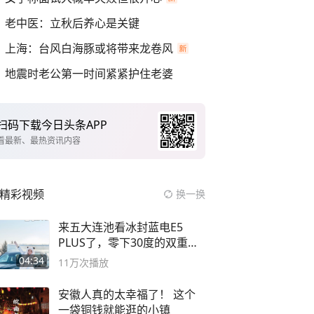
老中医：立秋后养心是关键
上海：台风白海豚或将带来龙卷风
地震时老公第一时间紧紧护住老婆
扫码下载今日头条APP
看最新、最热资讯内容
精彩视频
换一换
来五大连池看冰封蓝电E5
PLUS了，零下30度的双重冰
封40小时全录
04:34
11万
次播放
安徽人真的太幸福了！ 这个
一袋铜钱就能逛的小镇