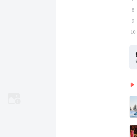
8
9
10